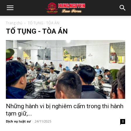
Trang chủ
TỐ TỤNG - TÒA ÁN
TỐ TỤNG - TÒA ÁN
Những hành vi bị nghiêm cấm trong thi hành
tạm giữ,...
Dịch vụ luật sư
-
24/11/2025
0