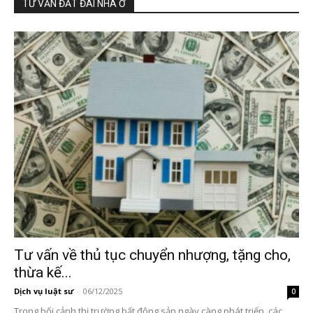
TƯ VẤN ĐẤT ĐAI NHÀ Ở
Tư vấn về thủ tục chuyển nhượng, tặng cho,
thừa kế...
Dịch vụ luật sư
-
06/12/2025
0
Trong bối cảnh thị trường bất động sản ngày càng phát triển, các