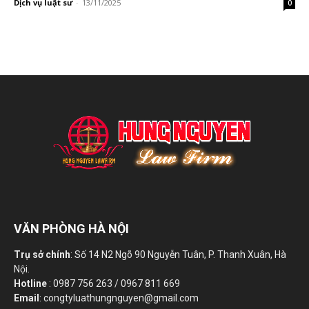
Dịch vụ luật sư
-
13/11/2025
0
VĂN PHÒNG HÀ NỘI
Trụ sở chính
: Số 14 N2 Ngõ 90 Nguyễn Tuân, P. Thanh Xuân, Hà
Nội.
Hotline
: 0987 756 263 / 0967 811 669
Email
: congtyluathungnguyen@gmail.com