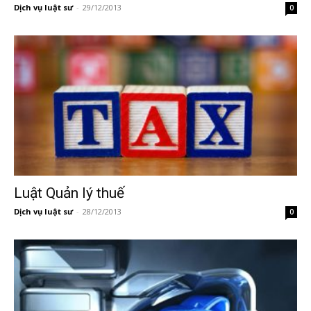
Dịch vụ luật sư
-
29/12/2013
0
Luật Quản lý thuế
Dịch vụ luật sư
-
28/12/2013
0