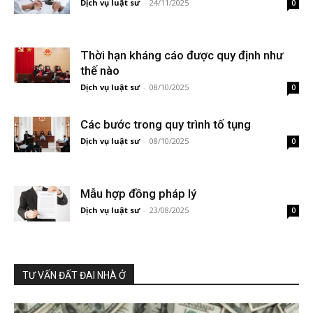
Dịch vụ luật sư
-
24/11/2025
0
Thời hạn kháng cáo được quy định như
thế nào
Dịch vụ luật sư
-
08/10/2025
0
Các bước trong quy trình tố tụng
Dịch vụ luật sư
-
08/10/2025
0
Mẫu hợp đồng pháp lý
Dịch vụ luật sư
-
23/08/2025
0
TƯ VẤN ĐẤT ĐAI NHÀ Ở