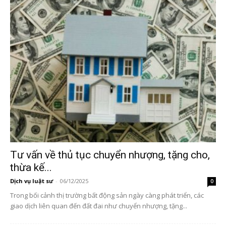
Tư vấn về thủ tục chuyển nhượng, tặng cho,
thừa kế...
Dịch vụ luật sư
-
06/12/2025
0
Trong bối cảnh thị trường bất động sản ngày càng phát triển, các
giao dịch liên quan đến đất đai như chuyển nhượng, tặng...