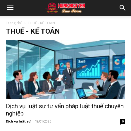
Trang chủ
THUẾ - KẾ TOÁN
THUẾ - KẾ TOÁN
Dịch vụ luật sư tư vấn pháp luật thuế chuyên
nghiệp
Dịch vụ luật sư
-
18/01/2026
0