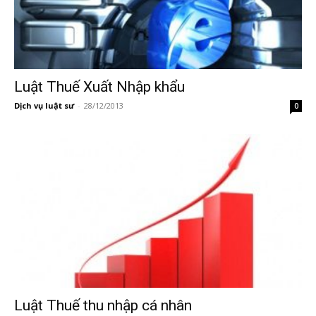
Luật Thuế Xuất Nhập khẩu
Dịch vụ luật sư
-
28/12/2013
0
Luật Thuế thu nhập cá nhân