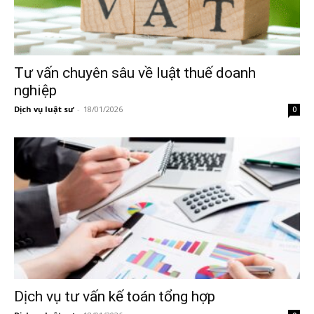
Tư vấn chuyên sâu về luật thuế doanh
nghiệp
Dịch vụ luật sư
-
18/01/2026
0
Dịch vụ tư vấn kế toán tổng hợp