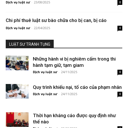
Dịch vụ luật sư
-
23/08/2025
0
Chi phí thuê luật sư bào chữa cho bị can, bị cáo
Dịch vụ luật sư
-
22/04/2025
0
LUẬT SƯ TRANH TỤNG
Những hành vi bị nghiêm cấm trong thi
hành tạm giữ, tạm giam
Dịch vụ luật sư
-
24/11/2025
0
Quy trình khiếu nại, tố cáo của phạm nhân
Dịch vụ luật sư
-
24/11/2025
0
Thời hạn kháng cáo được quy định như
thế nào