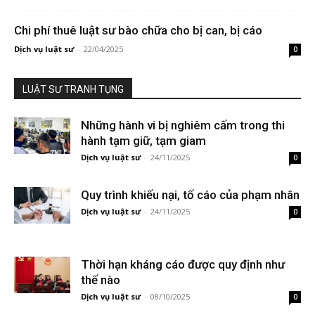
Chi phí thuê luật sư bào chữa cho bị can, bị cáo
Dịch vụ luật sư
-
22/04/2025
0
LUẬT SƯ TRANH TỤNG
Những hành vi bị nghiêm cấm trong thi
hành tạm giữ, tạm giam
Dịch vụ luật sư
-
24/11/2025
0
Quy trình khiếu nại, tố cáo của phạm nhân
Dịch vụ luật sư
-
24/11/2025
0
Thời hạn kháng cáo được quy định như
thế nào
Dịch vụ luật sư
-
08/10/2025
0