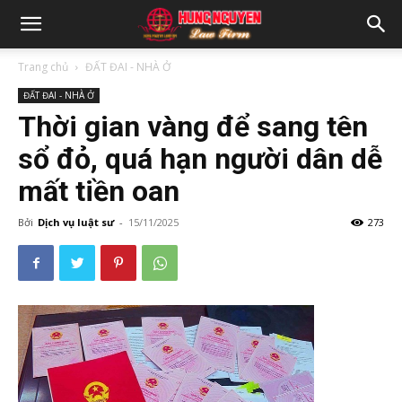
Trang chủ
ĐẤT ĐAI - NHÀ Ở
ĐẤT ĐAI - NHÀ Ở
Thời gian vàng để sang tên
sổ đỏ, quá hạn người dân dễ
mất tiền oan
Bởi
Dịch vụ luật sư
-
15/11/2025
273