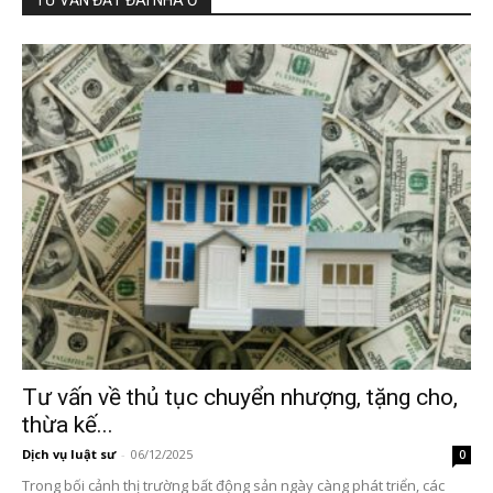
TƯ VẤN ĐẤT ĐAI NHÀ Ở
Tư vấn về thủ tục chuyển nhượng, tặng cho,
thừa kế...
Dịch vụ luật sư
-
06/12/2025
0
Trong bối cảnh thị trường bất động sản ngày càng phát triển, các