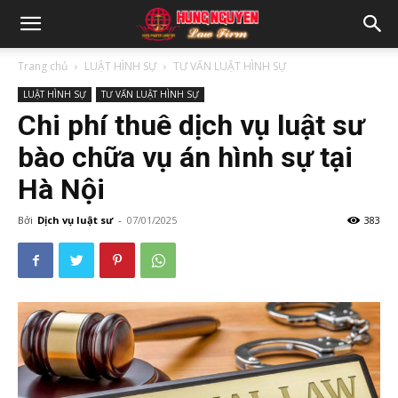
Trang chủ
LUẬT HÌNH SỰ
TƯ VẤN LUẬT HÌNH SỰ
LUẬT HÌNH SỰ
TƯ VẤN LUẬT HÌNH SỰ
Chi phí thuê dịch vụ luật sư
bào chữa vụ án hình sự tại
Hà Nội
Bởi
Dịch vụ luật sư
-
07/01/2025
383