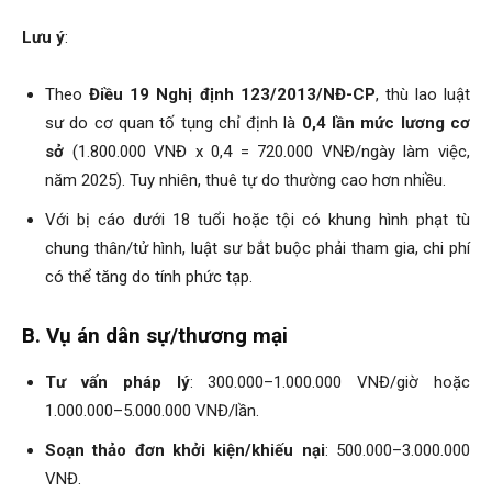
Lưu ý
:
Theo
Điều 19 Nghị định 123/2013/NĐ-CP
, thù lao luật
sư do cơ quan tố tụng chỉ định là
0,4 lần mức lương cơ
sở
(1.800.000 VNĐ x 0,4 = 720.000 VNĐ/ngày làm việc,
năm 2025). Tuy nhiên, thuê tự do thường cao hơn nhiều.
Với bị cáo dưới 18 tuổi hoặc tội có khung hình phạt tù
chung thân/tử hình, luật sư bắt buộc phải tham gia, chi phí
có thể tăng do tính phức tạp.
B. Vụ án dân sự/thương mại
Tư vấn pháp lý
: 300.000–1.000.000 VNĐ/giờ hoặc
1.000.000–5.000.000 VNĐ/lần.
Soạn thảo đơn khởi kiện/khiếu nại
: 500.000–3.000.000
VNĐ.