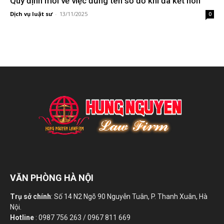
Quy định mới về việc đứng tên sổ đỏ khi đã kết hôn
Dịch vụ luật sư
-
13/11/2025
0
VĂN PHÒNG HÀ NỘI
Trụ sở chính
: Số 14 N2 Ngõ 90 Nguyễn Tuân, P. Thanh Xuân, Hà
Nội.
Hotline
: 0987 756 263 / 0967 811 669