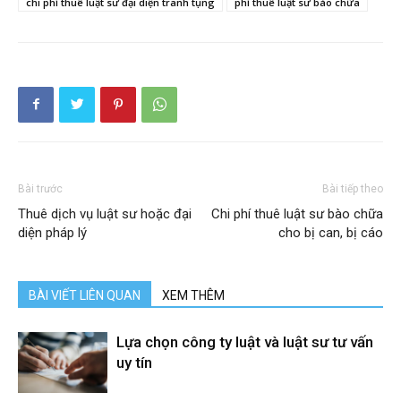
chi phí thuê luật sư đại diện tranh tụng
phí thuê luật sư bào chữa
Bài trước
Bài tiếp theo
Thuê dịch vụ luật sư hoặc đại
Chi phí thuê luật sư bào chữa
diện pháp lý
cho bị can, bị cáo
BÀI VIẾT LIÊN QUAN
XEM THÊM
Lựa chọn công ty luật và luật sư tư vấn
uy tín