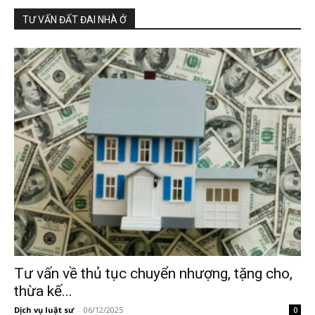
TƯ VẤN ĐẤT ĐAI NHÀ Ở
Tư vấn về thủ tục chuyển nhượng, tặng cho,
thừa kế...
Dịch vụ luật sư
-
06/12/2025
0