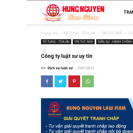
luật
TRA
Trang chủ
TỐ TỤNG - TÒA ÁN
TIN TỨC MỚI
Côn
sư
TỐ TỤNG - TÒA ÁN
TIN TỨC MỚI
DÂN SỰ - HÀNH CHÍNH
Công ty luật sư uy tín
uy
Bởi
Dịch vụ luật sư
-
25/01/2015
tín