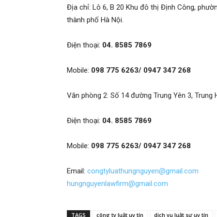
Địa chỉ: Lô 6, B 20 Khu đô thị Định Công, phư
thành phố Hà Nội.
Điện thoại:
04. 8585 7869
Mobile:
098 775 6263/ 0947 347 268
Văn phòng 2: Số 14 đường Trung Yên 3, Trung H
Điện thoại:
04. 8585 7869
Mobile:
098 775 6263/ 0947 347 268
Email:
congtyluathungnguyen@gmail.com
hungnguyenlawfirm@gmail.com
TAGS
công ty luật uy tín
dịch vụ luật sư uy tín