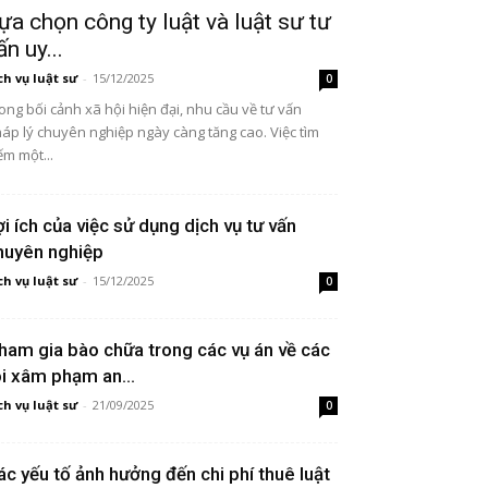
ựa chọn công ty luật và luật sư tư
ấn uy...
ch vụ luật sư
-
15/12/2025
0
ong bối cảnh xã hội hiện đại, nhu cầu về tư vấn
áp lý chuyên nghiệp ngày càng tăng cao. Việc tìm
ếm một...
ợi ích của việc sử dụng dịch vụ tư vấn
huyên nghiệp
ch vụ luật sư
-
15/12/2025
0
ham gia bào chữa trong các vụ án về các
ội xâm phạm an...
ch vụ luật sư
-
21/09/2025
0
ác yếu tố ảnh hưởng đến chi phí thuê luật