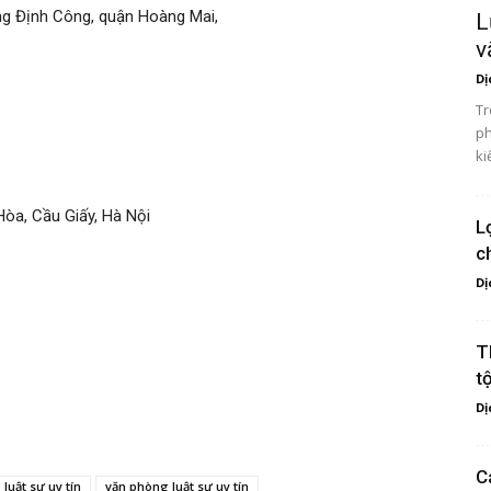
ờng Định Công, quận Hoàng Mai,
L
v
Dị
Tr
ph
ki
òa, Cầu Giấy, Hà Nội
L
c
Dị
T
t
Dị
C
luật sư uy tín
văn phòng luật sư uy tín