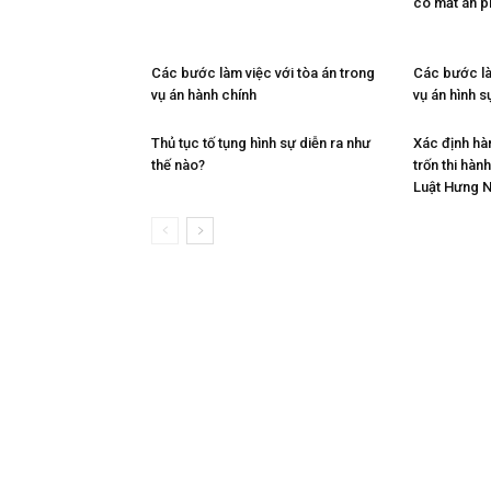
có mất án p
Các bước làm việc với tòa án trong
Các bước là
vụ án hành chính
vụ án hình s
Thủ tục tố tụng hình sự diễn ra như
Xác định hàn
thế nào?
trốn thi hàn
Luật Hưng 