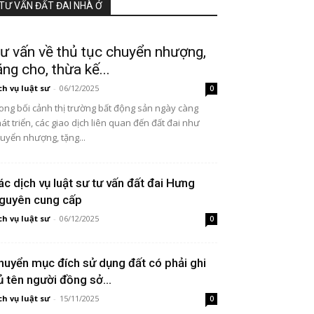
TƯ VẤN ĐẤT ĐAI NHÀ Ở
ư vấn về thủ tục chuyển nhượng,
ặng cho, thừa kế...
ch vụ luật sư
-
06/12/2025
0
ong bối cảnh thị trường bất động sản ngày càng
át triển, các giao dịch liên quan đến đất đai như
uyển nhượng, tặng...
ác dịch vụ luật sư tư vấn đất đai Hưng
guyên cung cấp
ch vụ luật sư
-
06/12/2025
0
huyển mục đích sử dụng đất có phải ghi
ủ tên người đồng sở...
ch vụ luật sư
-
15/11/2025
0