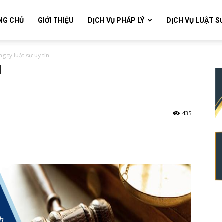
NG CHỦ
GIỚI THIỆU
DỊCH VỤ PHÁP LÝ
DỊCH VỤ LUẬT S
g ty luật sư uy tín
435