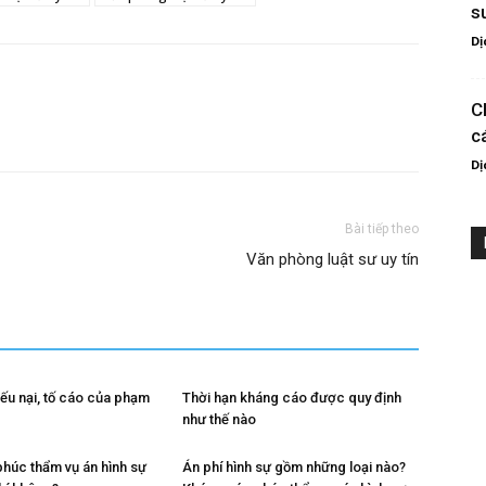
s
Dị
C
c
Dị
Bài tiếp theo
Văn phòng luật sư uy tín
iếu nại, tố cáo của phạm
Thời hạn kháng cáo được quy định
như thế nào
húc thẩm vụ án hình sự
Án phí hình sự gồm những loại nào?