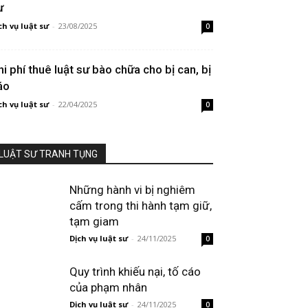
ư
ch vụ luật sư
-
23/08/2025
0
hi phí thuê luật sư bào chữa cho bị can, bị
áo
ch vụ luật sư
-
22/04/2025
0
LUẬT SƯ TRANH TỤNG
Những hành vi bị nghiêm
cấm trong thi hành tạm giữ,
tạm giam
Dịch vụ luật sư
-
24/11/2025
0
Quy trình khiếu nại, tố cáo
của phạm nhân
Dịch vụ luật sư
-
24/11/2025
0