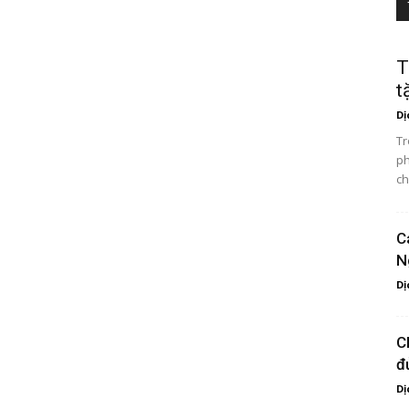
T
t
Dị
Tr
ph
ch
C
N
Dị
C
đ
Dị