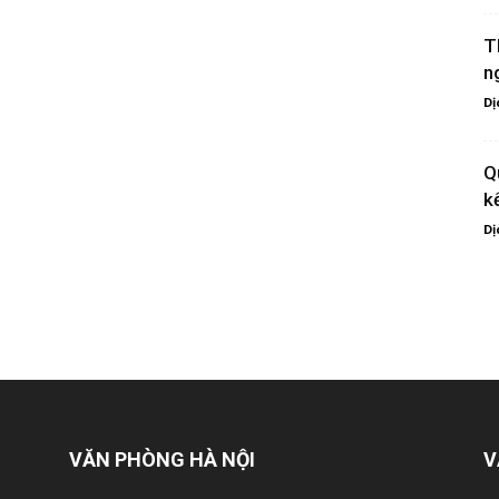
T
n
Dị
Q
k
Dị
VĂN PHÒNG HÀ NỘI
V