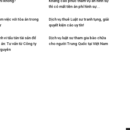
hí không?
Kháng cáo phúc thẩm vụ án hình sự
thì có mất tiền án phí hình sự...
m việc với tòa án trong
Dịch vụ thuê Luật sư tranh tụng, giải
ự
quyết kiện cáo uy tín!
h vi tẩu tán tài sản để
Dịch vụ luật sư tham gia bào chữa
h án: Tư vấn từ Công ty
cho người Trung Quốc tại Việt Nam
Nguyên