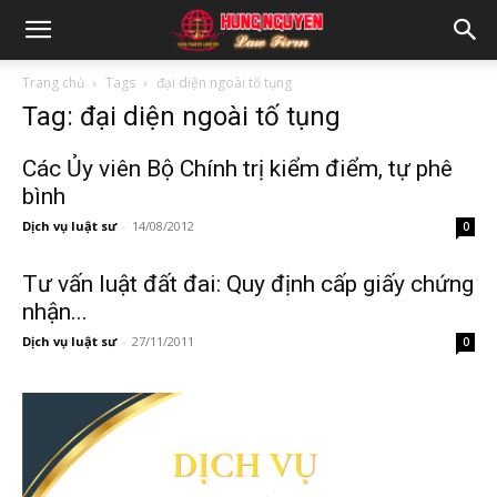
Trang chủ
Tags
đại diện ngoài tố tụng
Tag: đại diện ngoài tố tụng
Các Ủy viên Bộ Chính trị kiểm điểm, tự phê
bình
Dịch vụ luật sư
-
14/08/2012
0
Tư vấn luật đất đai: Quy định cấp giấy chứng
nhận...
Dịch vụ luật sư
-
27/11/2011
0