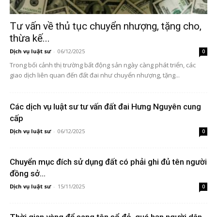
Tư vấn về thủ tục chuyển nhượng, tặng cho,
thừa kế...
Dịch vụ luật sư
-
06/12/2025
0
Trong bối cảnh thị trường bất động sản ngày càng phát triển, các
giao dịch liên quan đến đất đai như chuyển nhượng, tặng...
Các dịch vụ luật sư tư vấn đất đai Hưng Nguyên cung
cấp
Dịch vụ luật sư
-
06/12/2025
0
Chuyển mục đích sử dụng đất có phải ghi đủ tên người
đồng sở...
Dịch vụ luật sư
-
15/11/2025
0
Thời gian vàng để sang tên sổ đỏ, quá hạn người dân