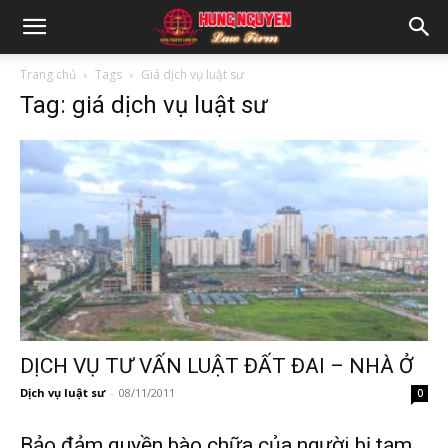
Trang chủ
Tags
Giá dịch vụ luật sư
Tag: giá dịch vụ luật sư
DỊCH VỤ TƯ VẤN LUẬT ĐẤT ĐAI – NHÀ Ở
Dịch vụ luật sư
-
08/11/2011
0
Bảo đảm quyền bào chữa của người bị tạm