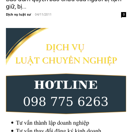
giữ, bị...
Dịch vụ luật sư
-
04/11/2011
0