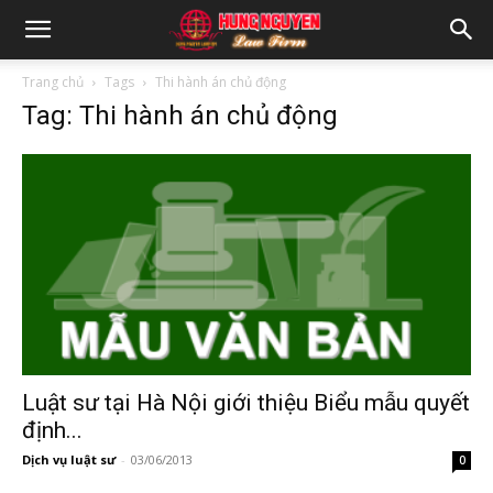
Trang chủ
Tags
Thi hành án chủ động
Tag: Thi hành án chủ động
Luật sư tại Hà Nội giới thiệu Biểu mẫu quyết
định...
Dịch vụ luật sư
-
03/06/2013
0