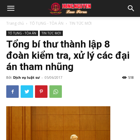
Trang chủ
TỐ TỤNG - TÒA ÁN
TIN TỨC MỚI
TỐ TỤNG - TÒA ÁN
TIN TỨC MỚI
Tổng bí thư thành lập 8
đoàn kiểm tra, xử lý các đại
án tham nhũng
Bởi
Dịch vụ luật sư
-
05/06/2017
518