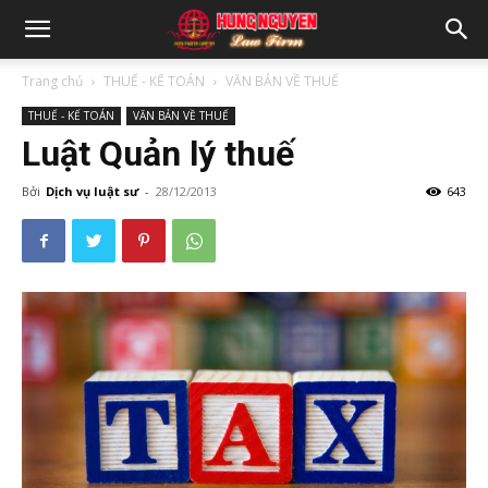
Trang chủ
THUẾ - KẾ TOÁN
VĂN BẢN VỀ THUẾ
THUẾ - KẾ TOÁN
VĂN BẢN VỀ THUẾ
Luật Quản lý thuế
Bởi
Dịch vụ luật sư
-
28/12/2013
643