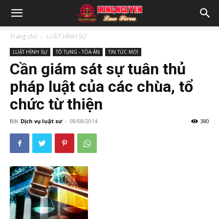
Trang chủ
LUẬT HÌNH SỰ
LUẬT HÌNH SỰ
TỐ TỤNG - TÒA ÁN
TIN TỨC MỚI
Cần giám sát sự tuân thủ
pháp luật của các chùa, tổ
chức từ thiện
Bởi
Dịch vụ luật sư
-
08/08/2014
380