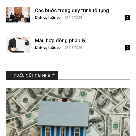
Các bước trong quy trình tố tụng
Dịch vụ luật sư
-
08/10/2025
0
Mẫu hợp đồng pháp lý
Dịch vụ luật sư
-
23/08/2025
0
TƯ VẤN ĐẤT ĐAI NHÀ Ở