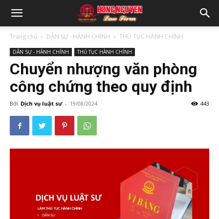
Trang chủ
DÂN SỰ - HÀNH CHÍNH
THỦ TỤC HÀNH CHÍNH
DÂN SỰ - HÀNH CHÍNH
THỦ TỤC HÀNH CHÍNH
Chuyển nhượng văn phòng
công chứng theo quy định
Bởi
Dịch vụ luật sư
-
19/08/2024
443