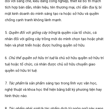
đối với sáng chế, kiểu dáng công nghiệp, thiết kế bố trí mạch
tích hợp bán dẫn, nhãn hiệu, tên thương mại, chỉ dẫn địa lý, bí
mật kinh doanh do mình sáng tạo ra hoặc sở hữu và quyền
chống cạnh tranh không lành mạnh.
5.
Quyền đối với giống cây trồng
là quyền của tổ chức, cá
nhân đối với giống cây trồng mới do mình chọn tạo hoặc phát
hiện và phát triển hoặc được hưởng quyền sở hữu.
6.
Chủ thể quyền sở hữu trí tuệ
là chủ sở hữu quyền sở hữu trí
tuệ hoặc tổ chức, cá nhân được chủ sở hữu chuyển giao
quyền sở hữu trí tuệ.
7.
Tác phẩm
là sản phẩm sáng tạo trong lĩnh vực văn học,
nghệ thuật và khoa học thể hiện bằng bất kỳ phư­ơng tiện hay
hình thức nào.
8.
Tác phẩm phái sinh
là tác phẩm dịch từ ngôn ngữ này sang