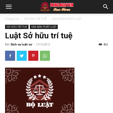
Trang chủ
SỞ HỮU TRÍ TUỆ
VĂN BẢN PHÁP LUẬT
SỞ HỮU TRÍ TUỆ
VĂN BẢN PHÁP LUẬT
Luật Sở hữu trí tuệ
Bởi
Dịch vụ luật sư
-
27/12/2013
402