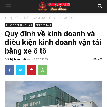
Trang chủ
LUẬT DOANH NGHIỆP
TIN TỨC MỚI
LUẬT DOANH NGHIỆP
TIN TỨC MỚI
Quy định về kinh doanh và
điều kiện kinh doanh vận tải
bằng xe ô tô
Bởi
Dịch vụ luật sư
-
22/06/2025
457