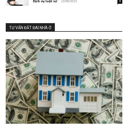
Dịch vụ luật sư
-
23/08/2025
0
TƯ VẤN ĐẤT ĐAI NHÀ Ở