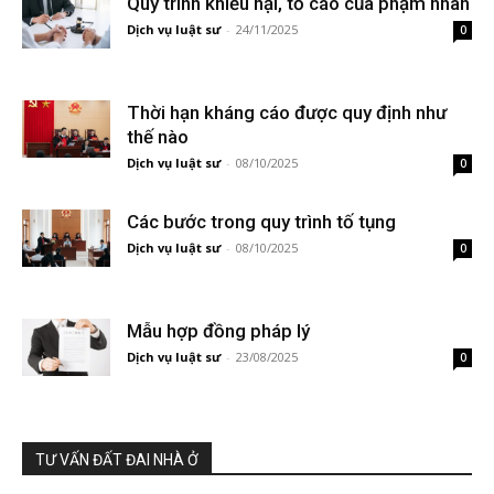
Quy trình khiếu nại, tố cáo của phạm nhân
Dịch vụ luật sư
-
24/11/2025
0
Thời hạn kháng cáo được quy định như
thế nào
Dịch vụ luật sư
-
08/10/2025
0
Các bước trong quy trình tố tụng
Dịch vụ luật sư
-
08/10/2025
0
Mẫu hợp đồng pháp lý
Dịch vụ luật sư
-
23/08/2025
0
TƯ VẤN ĐẤT ĐAI NHÀ Ở