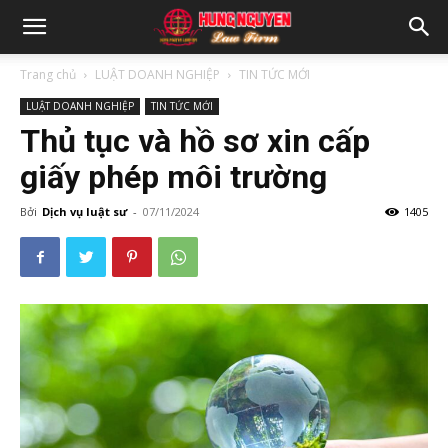
Trang chủ
LUẬT DOANH NGHIỆP
TIN TỨC MỚI
LUẬT DOANH NGHIỆP
TIN TỨC MỚI
Thủ tục và hồ sơ xin cấp
giấy phép môi trường
Bởi
Dịch vụ luật sư
-
07/11/2024
1405