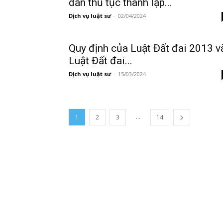
dẫn thủ tục thành lập...
Dịch vụ luật sư
-
02/04/2024
Quy định của Luật Đất đai 2013 v
Luật Đất đai...
Dịch vụ luật sư
-
15/03/2024
...
1
2
3
14