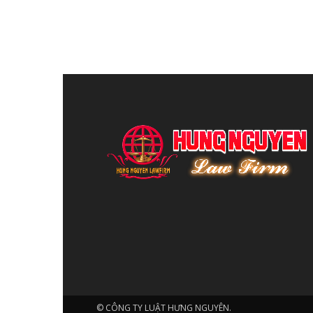
© CÔNG TY LUẬT HƯNG NGUYÊN.