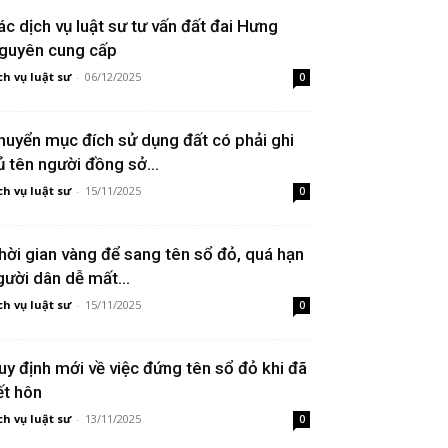
ác dịch vụ luật sư tư vấn đất đai Hưng
guyên cung cấp
ch vụ luật sư
-
06/12/2025
0
huyển mục đích sử dụng đất có phải ghi
ủ tên người đồng sở...
ch vụ luật sư
-
15/11/2025
0
hời gian vàng để sang tên sổ đỏ, quá hạn
gười dân dễ mất...
ch vụ luật sư
-
15/11/2025
0
uy định mới về việc đứng tên sổ đỏ khi đã
ết hôn
ch vụ luật sư
-
13/11/2025
0