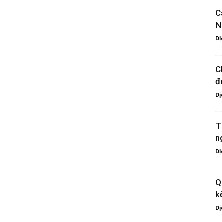
C
N
Dị
C
đ
Dị
T
n
Dị
Q
k
Dị