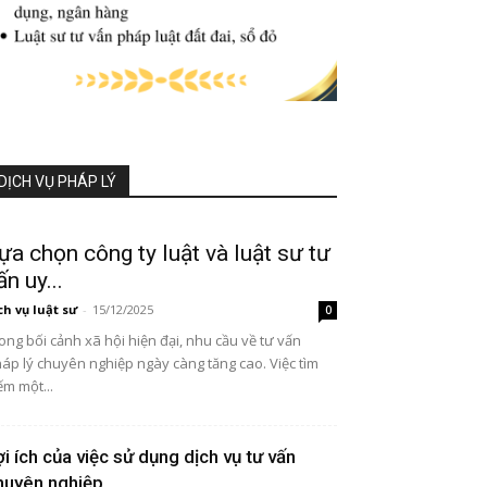
DỊCH VỤ PHÁP LÝ
ựa chọn công ty luật và luật sư tư
ấn uy...
ch vụ luật sư
-
15/12/2025
0
ong bối cảnh xã hội hiện đại, nhu cầu về tư vấn
áp lý chuyên nghiệp ngày càng tăng cao. Việc tìm
ếm một...
ợi ích của việc sử dụng dịch vụ tư vấn
huyên nghiệp