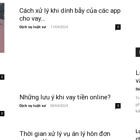
Cách xử lý khi dính bẫy của các app
cho vay...
Dịch vụ luật sư
-
11/04/2024
0
L
0
v
Dị
Những lưu ý khi vay tiền online?
Tr
ph
Dịch vụ luật sư
-
08/04/2024
0
ki
0
L
Thời gian xử lý vụ án lý hôn đơn
c