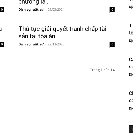
phương là...
Dị
Dịch vụ luật sư
-
29/03/2024
0
0
T
à
Thủ tục giải quyết tranh chấp tài
t
sản tại tòa án...
Dị
Dịch vụ luật sư
-
22/11/2023
0
0
C
s
Trang 1 của 14
Dị
C
c
Dị