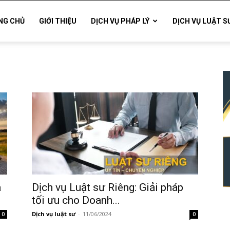
NG CHỦ
GIỚI THIỆU
DỊCH VỤ PHÁP LÝ
DỊCH VỤ LUẬT S
a
Dịch vụ Luật sư Riêng: Giải pháp
tối ưu cho Doanh...
Dịch vụ luật sư
-
11/06/2024
0
0