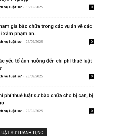
ch vụ luật sư
-
15/12/2025
0
ham gia bào chữa trong các vụ án về các
ội xâm phạm an...
ch vụ luật sư
-
21/09/2025
0
ác yếu tố ảnh hưởng đến chi phí thuê luật
ư
ch vụ luật sư
-
23/08/2025
0
hi phí thuê luật sư bào chữa cho bị can, bị
áo
ch vụ luật sư
-
22/04/2025
0
LUẬT SƯ TRANH TỤNG