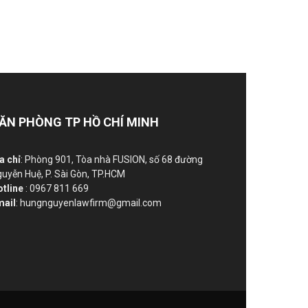
ĂN PHÒNG TP HỒ CHÍ MINH
a chỉ
: Phòng 901, Tòa nhà FUSION, số 68 đường
uyễn Huệ, P. Sài Gòn, TP.HCM
otline
: 0967 811 669
mail
: hungnguyenlawfirm@gmail.com