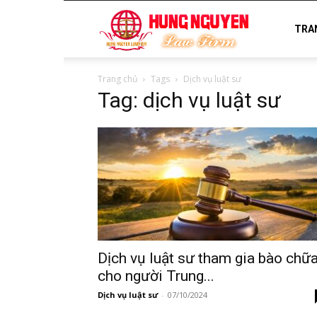
luật
TRA
Trang chủ
Tags
Dịch vụ luật sư
sư
Tag: dịch vụ luật sư
uy
tín
Dịch vụ luật sư tham gia bào chữ
cho người Trung...
Dịch vụ luật sư
-
07/10/2024