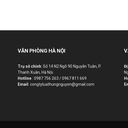
VĂN PHÒNG HÀ NỘI
V
Trụ sở chính
: Số 14 N2 Ngõ 90 Nguyễn Tuân, P.
Đị
Thanh Xuân, Hà Nội.
Ng
Hotline
: 0987 756 263 / 0967 811 669
H
Email
: congtyluathungnguyen@gmail.com
E