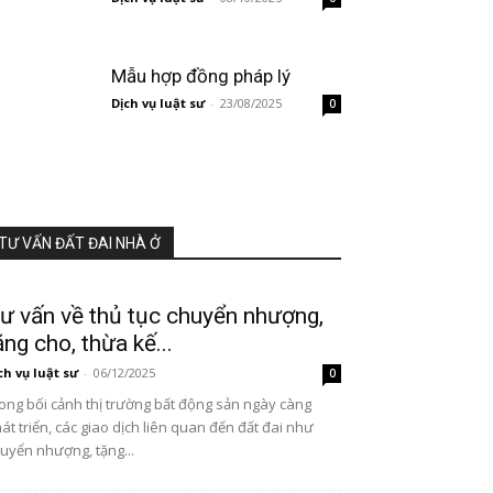
Mẫu hợp đồng pháp lý
Dịch vụ luật sư
-
23/08/2025
0
TƯ VẤN ĐẤT ĐAI NHÀ Ở
ư vấn về thủ tục chuyển nhượng,
ặng cho, thừa kế...
ch vụ luật sư
-
06/12/2025
0
ong bối cảnh thị trường bất động sản ngày càng
át triển, các giao dịch liên quan đến đất đai như
uyển nhượng, tặng...