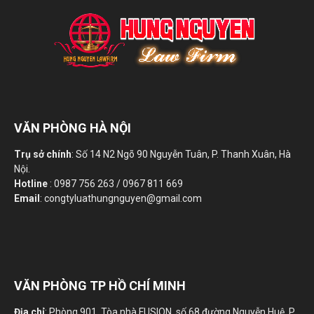
VĂN PHÒNG HÀ NỘI
Trụ sở chính
: Số 14 N2 Ngõ 90 Nguyễn Tuân, P. Thanh Xuân, Hà
Nội.
Hotline
: 0987 756 263 / 0967 811 669
Email
: congtyluathungnguyen@gmail.com
VĂN PHÒNG TP HỒ CHÍ MINH
Địa chỉ
: Phòng 901, Tòa nhà FUSION, số 68 đường Nguyễn Huệ, P.