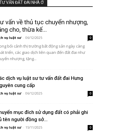
TƯ VẤN ĐẤT ĐAI NHÀ Ở
ư vấn về thủ tục chuyển nhượng,
ặng cho, thừa kế...
ch vụ luật sư
-
06/12/2025
0
ong bối cảnh thị trường bất động sản ngày càng
át triển, các giao dịch liên quan đến đất đai như
uyển nhượng, tặng...
ác dịch vụ luật sư tư vấn đất đai Hưng
guyên cung cấp
ch vụ luật sư
-
06/12/2025
0
huyển mục đích sử dụng đất có phải ghi
ủ tên người đồng sở...
ch vụ luật sư
-
15/11/2025
0