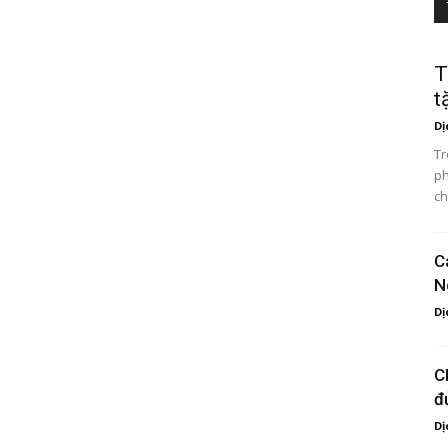
T
t
Dị
Tr
ph
ch
C
N
Dị
C
đ
Dị