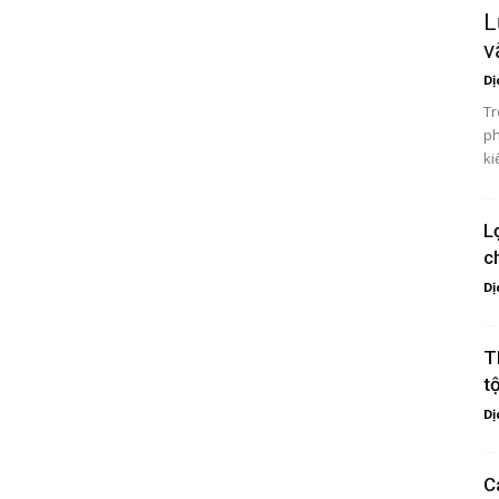
L
v
Dị
Tr
ph
ki
L
c
Dị
T
t
Dị
C