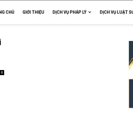
NG CHỦ
GIỚI THIỆU
DỊCH VỤ PHÁP LÝ
DỊCH VỤ LUẬT S
i
0