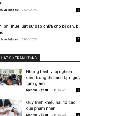
ư
ch vụ luật sư
-
23/08/2025
0
hi phí thuê luật sư bào chữa cho bị can, bị
áo
ch vụ luật sư
-
22/04/2025
0
LUẬT SƯ TRANH TỤNG
Những hành vi bị nghiêm
cấm trong thi hành tạm giữ,
tạm giam
Dịch vụ luật sư
-
24/11/2025
0
Quy trình khiếu nại, tố cáo
của phạm nhân
Dịch vụ luật sư
-
24/11/2025
0