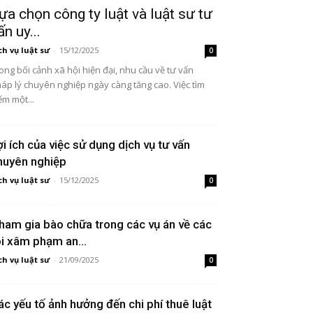
ựa chọn công ty luật và luật sư tư
ấn uy...
ch vụ luật sư
-
15/12/2025
0
ong bối cảnh xã hội hiện đại, nhu cầu về tư vấn
áp lý chuyên nghiệp ngày càng tăng cao. Việc tìm
ếm một...
ợi ích của việc sử dụng dịch vụ tư vấn
huyên nghiệp
ch vụ luật sư
-
15/12/2025
0
ham gia bào chữa trong các vụ án về các
ội xâm phạm an...
ch vụ luật sư
-
21/09/2025
0
ác yếu tố ảnh hưởng đến chi phí thuê luật