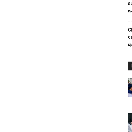
s
Dị
C
c
Dị