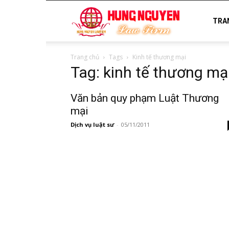
luật
TRA
Trang chủ
Tags
Kinh tế thương mại
sư
Tag: kinh tế thương mạ
Văn bản quy phạm Luật Thương
uy
mại
Dịch vụ luật sư
-
05/11/2011
tín