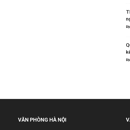
T
n
Dị
Q
k
Dị
VĂN PHÒNG HÀ NỘI
V