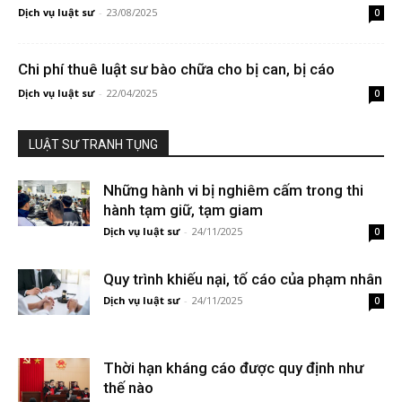
Dịch vụ luật sư
-
23/08/2025
0
Chi phí thuê luật sư bào chữa cho bị can, bị cáo
Dịch vụ luật sư
-
22/04/2025
0
LUẬT SƯ TRANH TỤNG
Những hành vi bị nghiêm cấm trong thi
hành tạm giữ, tạm giam
Dịch vụ luật sư
-
24/11/2025
0
Quy trình khiếu nại, tố cáo của phạm nhân
Dịch vụ luật sư
-
24/11/2025
0
Thời hạn kháng cáo được quy định như
thế nào