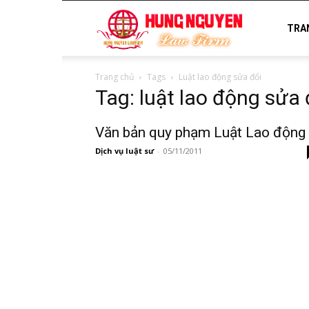
luật
TRA
Trang chủ
Tags
Luật lao động sửa đổi
sư
Tag: luật lao động sửa 
Văn bản quy phạm Luật Lao động
uy
Dịch vụ luật sư
-
05/11/2011
tín