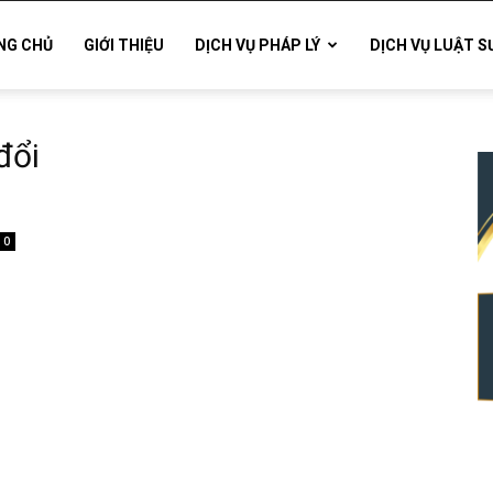
NG CHỦ
GIỚI THIỆU
DỊCH VỤ PHÁP LÝ
DỊCH VỤ LUẬT S
đổi
0