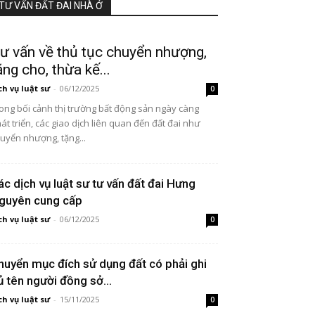
TƯ VẤN ĐẤT ĐAI NHÀ Ở
ư vấn về thủ tục chuyển nhượng,
ặng cho, thừa kế...
ch vụ luật sư
-
06/12/2025
0
ong bối cảnh thị trường bất động sản ngày càng
át triển, các giao dịch liên quan đến đất đai như
uyển nhượng, tặng...
ác dịch vụ luật sư tư vấn đất đai Hưng
guyên cung cấp
ch vụ luật sư
-
06/12/2025
0
huyển mục đích sử dụng đất có phải ghi
ủ tên người đồng sở...
ch vụ luật sư
-
15/11/2025
0