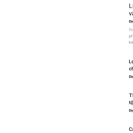
L
v
Dị
Tr
ph
ki
L
c
Dị
T
t
Dị
C