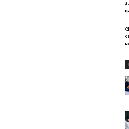
s
Dị
C
c
Dị