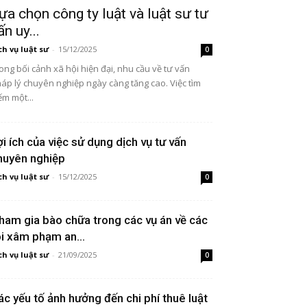
ựa chọn công ty luật và luật sư tư
ấn uy...
ch vụ luật sư
-
15/12/2025
0
ong bối cảnh xã hội hiện đại, nhu cầu về tư vấn
áp lý chuyên nghiệp ngày càng tăng cao. Việc tìm
ếm một...
ợi ích của việc sử dụng dịch vụ tư vấn
huyên nghiệp
ch vụ luật sư
-
15/12/2025
0
ham gia bào chữa trong các vụ án về các
ội xâm phạm an...
ch vụ luật sư
-
21/09/2025
0
ác yếu tố ảnh hưởng đến chi phí thuê luật