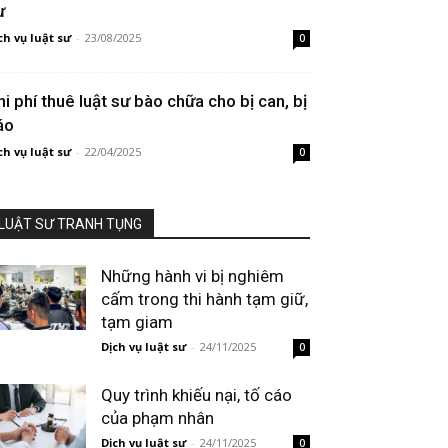
ư
ch vụ luật sư
-
23/08/2025
0
hi phí thuê luật sư bào chữa cho bị can, bị
áo
ch vụ luật sư
-
22/04/2025
0
LUẬT SƯ TRANH TỤNG
Những hành vi bị nghiêm
cấm trong thi hành tạm giữ,
tạm giam
Dịch vụ luật sư
-
24/11/2025
0
Quy trình khiếu nại, tố cáo
của phạm nhân
Dịch vụ luật sư
-
24/11/2025
0