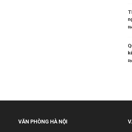
T
n
Dị
Q
k
Dị
VĂN PHÒNG HÀ NỘI
V