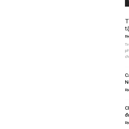
T
t
Dị
Tr
ph
ch
C
N
Dị
C
đ
Dị