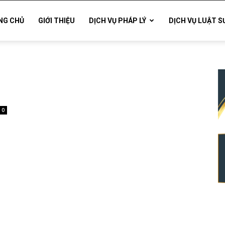
NG CHỦ
GIỚI THIỆU
DỊCH VỤ PHÁP LÝ
DỊCH VỤ LUẬT S
0