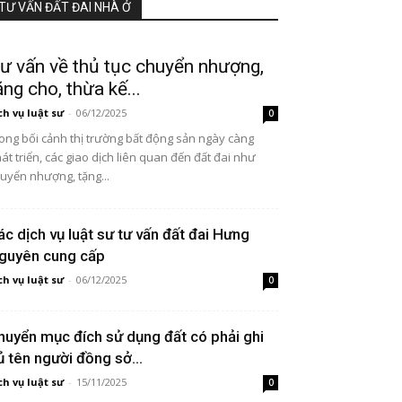
TƯ VẤN ĐẤT ĐAI NHÀ Ở
ư vấn về thủ tục chuyển nhượng,
ặng cho, thừa kế...
ch vụ luật sư
-
06/12/2025
0
ong bối cảnh thị trường bất động sản ngày càng
át triển, các giao dịch liên quan đến đất đai như
uyển nhượng, tặng...
ác dịch vụ luật sư tư vấn đất đai Hưng
guyên cung cấp
ch vụ luật sư
-
06/12/2025
0
huyển mục đích sử dụng đất có phải ghi
ủ tên người đồng sở...
ch vụ luật sư
-
15/11/2025
0