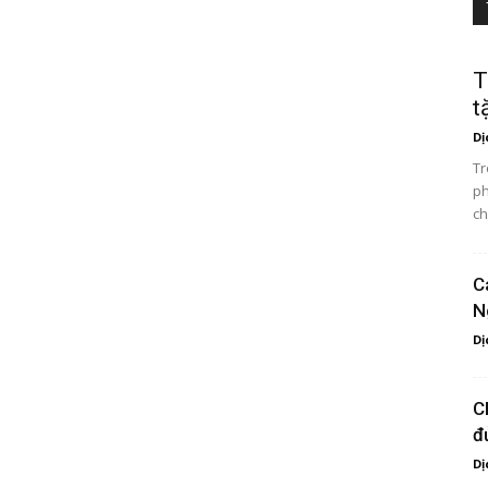
T
t
Dị
Tr
ph
ch
C
N
Dị
C
đ
Dị