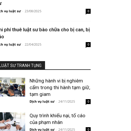
ư
ch vụ luật sư
-
23/08/2025
0
hi phí thuê luật sư bào chữa cho bị can, bị
áo
ch vụ luật sư
-
22/04/2025
0
LUẬT SƯ TRANH TỤNG
Những hành vi bị nghiêm
cấm trong thi hành tạm giữ,
tạm giam
Dịch vụ luật sư
-
24/11/2025
0
Quy trình khiếu nại, tố cáo
của phạm nhân
Dịch vụ luật sư
-
24/11/2025
0