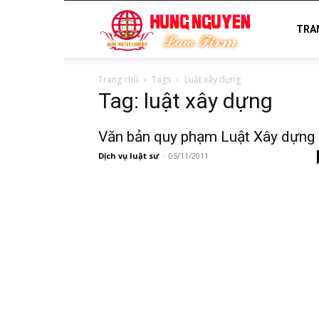
luật
TRA
Trang chủ
Tags
Luật xây dựng
sư
Tag: luật xây dựng
Văn bản quy phạm Luật Xây dựng
uy
Dịch vụ luật sư
-
05/11/2011
tín