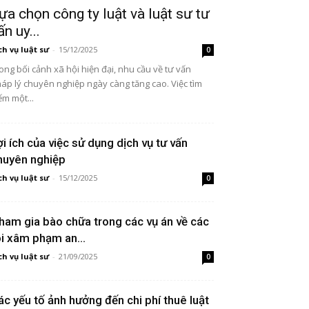
ựa chọn công ty luật và luật sư tư
ấn uy...
ch vụ luật sư
-
15/12/2025
0
ong bối cảnh xã hội hiện đại, nhu cầu về tư vấn
áp lý chuyên nghiệp ngày càng tăng cao. Việc tìm
ếm một...
ợi ích của việc sử dụng dịch vụ tư vấn
huyên nghiệp
ch vụ luật sư
-
15/12/2025
0
ham gia bào chữa trong các vụ án về các
ội xâm phạm an...
ch vụ luật sư
-
21/09/2025
0
ác yếu tố ảnh hưởng đến chi phí thuê luật