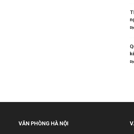
T
n
Dị
Q
k
Dị
VĂN PHÒNG HÀ NỘI
V