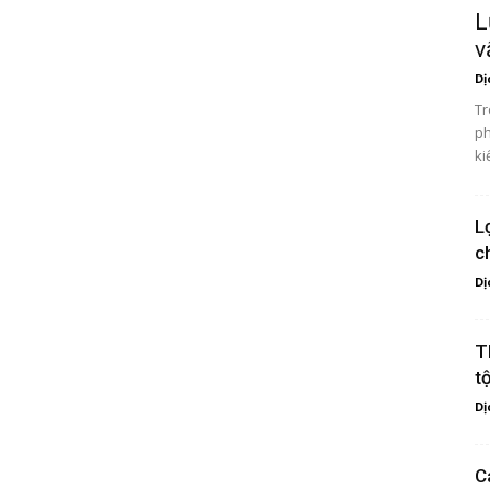
L
v
Dị
Tr
ph
ki
L
c
Dị
T
t
Dị
C