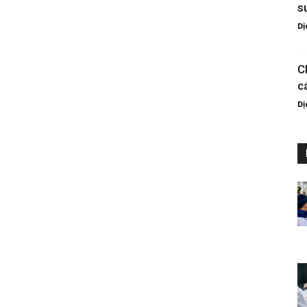
s
Dị
C
c
Dị