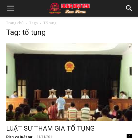
Trang chủ
Tags
Tố tụng
Tag: tố tụng
LUẬT SƯ THAM GIA TỐ TỤNG
Dịch vụ luật sư
-
11/11/2011
0