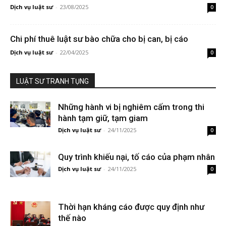
Dịch vụ luật sư
-
23/08/2025
0
Chi phí thuê luật sư bào chữa cho bị can, bị cáo
Dịch vụ luật sư
-
22/04/2025
0
LUẬT SƯ TRANH TỤNG
Những hành vi bị nghiêm cấm trong thi
hành tạm giữ, tạm giam
Dịch vụ luật sư
-
24/11/2025
0
Quy trình khiếu nại, tố cáo của phạm nhân
Dịch vụ luật sư
-
24/11/2025
0
Thời hạn kháng cáo được quy định như
thế nào