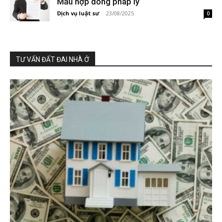
Mẫu hợp đồng pháp lý
Dịch vụ luật sư
-
23/08/2025
0
TƯ VẤN ĐẤT ĐAI NHÀ Ở