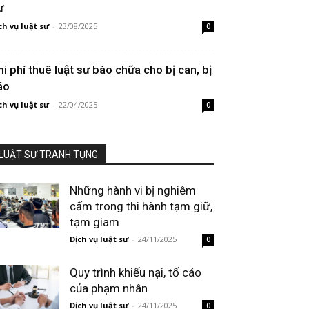
ư
ch vụ luật sư
-
23/08/2025
0
hi phí thuê luật sư bào chữa cho bị can, bị
áo
ch vụ luật sư
-
22/04/2025
0
LUẬT SƯ TRANH TỤNG
Những hành vi bị nghiêm
cấm trong thi hành tạm giữ,
tạm giam
Dịch vụ luật sư
-
24/11/2025
0
Quy trình khiếu nại, tố cáo
của phạm nhân
Dịch vụ luật sư
-
24/11/2025
0