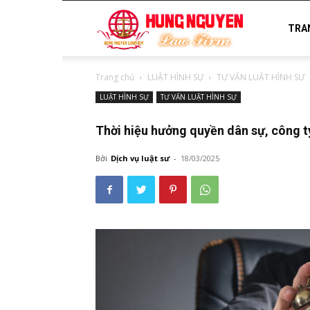
luật
TRA
Trang chủ
LUẬT HÌNH SỰ
TƯ VẤN LUẬT HÌNH SỰ
sư
LUẬT HÌNH SỰ
TƯ VẤN LUẬT HÌNH SỰ
Thời hiệu hưởng quyền dân sự, công 
uy
Bởi
Dịch vụ luật sư
-
18/03/2025
tín