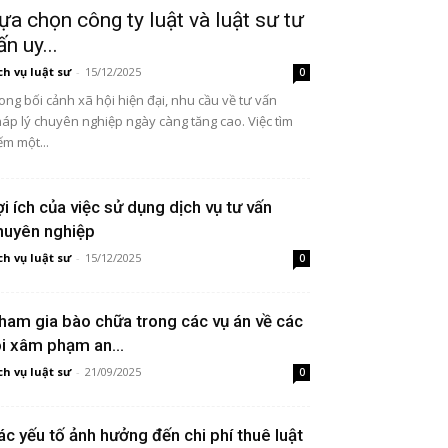
ựa chọn công ty luật và luật sư tư
ấn uy...
ch vụ luật sư
-
15/12/2025
0
ong bối cảnh xã hội hiện đại, nhu cầu về tư vấn
áp lý chuyên nghiệp ngày càng tăng cao. Việc tìm
ếm một...
ợi ích của việc sử dụng dịch vụ tư vấn
huyên nghiệp
ch vụ luật sư
-
15/12/2025
0
ham gia bào chữa trong các vụ án về các
ội xâm phạm an...
ch vụ luật sư
-
21/09/2025
0
ác yếu tố ảnh hưởng đến chi phí thuê luật