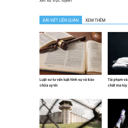
Xét xử trực tuyến
BÀI VIẾT LIÊN QUAN
XEM THÊM
Luật sư tư vấn luật hình sự và bào
Tái phạm và
chữa uy tín
chất ma túy