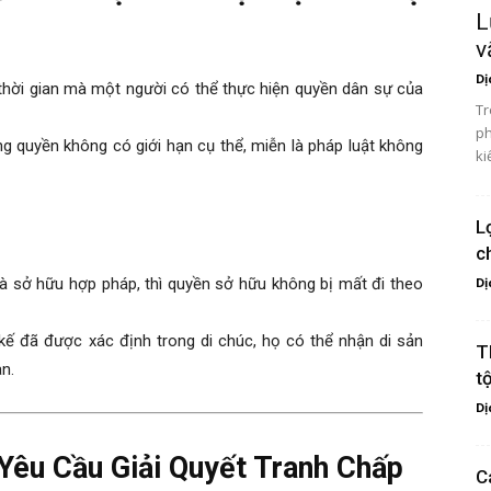
L
v
Dị
thời gian mà một người có thể thực hiện quyền dân sự của
Tr
ph
ởng quyền không có giới hạn cụ thể, miễn là pháp luật không
ki
L
c
à sở hữu hợp pháp, thì quyền sở hữu không bị mất đi theo
Dị
ế đã được xác định trong di chúc, họ có thể nhận di sản
T
n.
t
Dị
 Yêu Cầu Giải Quyết Tranh Chấp
C