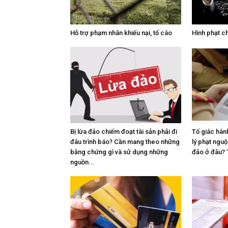
Hỗ trợ phạm nhân khiếu nại, tố cáo
Hình phạt c
Bị lừa đảo chiếm đoạt tài sản phải đi
Tố giác hành
đâu trình báo? Cần mang theo những
lý phạt nguộ
bằng chứng gì và sử dụng những
đảo ở đâu? 
nguồn...