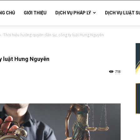
NG CHỦ
GIỚI THIỆU
DỊCH VỤ PHÁP LÝ
DỊCH VỤ LUẬT S
Thời hiệu hưởng quyền dân sự, công ty luật Hưng Nguyên
ty luật Hưng Nguyên
718