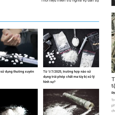
Thời hiệu miễn trừ nghĩa vụ dân sự
 sử dụng thường xuyên
Từ 1/7/2025, trường hợp nào sử
dụng trái phép chất ma túy bị xử lý
T
hình sự?
t
Dị
Tr
ph
ch