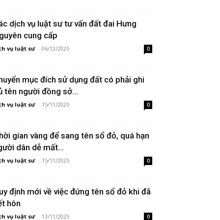
ác dịch vụ luật sư tư vấn đất đai Hưng
guyên cung cấp
ch vụ luật sư
-
06/12/2025
0
huyển mục đích sử dụng đất có phải ghi
ủ tên người đồng sở...
ch vụ luật sư
-
15/11/2025
0
hời gian vàng để sang tên sổ đỏ, quá hạn
gười dân dễ mất...
ch vụ luật sư
-
15/11/2025
0
uy định mới về việc đứng tên sổ đỏ khi đã
ết hôn
ch vụ luật sư
-
13/11/2025
0