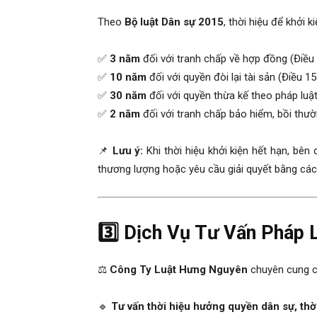
Theo
Bộ luật Dân sự 2015
, thời hiệu để khởi 
✅
3 năm
đối với tranh chấp về hợp đồng (Điều
✅
10 năm
đối với quyền đòi lại tài sản (Điều 1
✅
30 năm
đối với quyền thừa kế theo pháp luậ
✅
2 năm
đối với tranh chấp bảo hiểm, bồi thườ
📌
Lưu ý:
Khi thời hiệu khởi kiện hết hạn, bê
thương lượng hoặc yêu cầu giải quyết bằng các
3️⃣ Dịch Vụ Tư Vấn Pháp
⚖️
Công Ty Luật Hưng Nguyên
chuyên cung cấ
🔹
Tư vấn thời hiệu hưởng quyền dân sự, thời