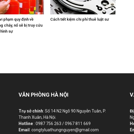
vi phạm quy định về
Cách tiết kiệm chi phí thuê luật sư
 cháy, nổ sẽ bị truy cứu
 hình sự
VĂN PHÒNG HÀ NỘI
V
Trụ sở chính
: Số 14 N2 Ngõ 90 Nguyễn Tuân, P.
Đị
Thanh Xuân, Hà Nội.
Ng
Hotline
: 0987 756 263 / 0967 811 669
H
Email
: congtyluathungnguyen@gmail.com
E