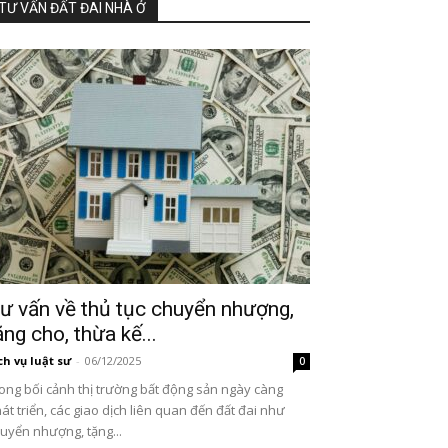
TƯ VẤN ĐẤT ĐAI NHÀ Ở
ư vấn về thủ tục chuyển nhượng,
ặng cho, thừa kế...
ch vụ luật sư
-
06/12/2025
0
ong bối cảnh thị trường bất động sản ngày càng
át triển, các giao dịch liên quan đến đất đai như
uyển nhượng, tặng...