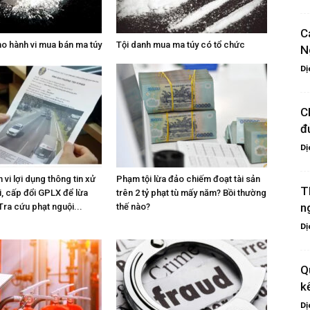
C
ho hành vi mua bán ma túy
Tội danh mua ma túy có tổ chức
N
Dị
C
đ
Dị
 vi lợi dụng thông tin xử
Phạm tội lừa đảo chiếm đoạt tài sản
T
i, cấp đổi GPLX để lừa
trên 2 tỷ phạt tù mấy năm? Bồi thường
n
Tra cứu phạt nguội...
thế nào?
Dị
Q
k
Dị