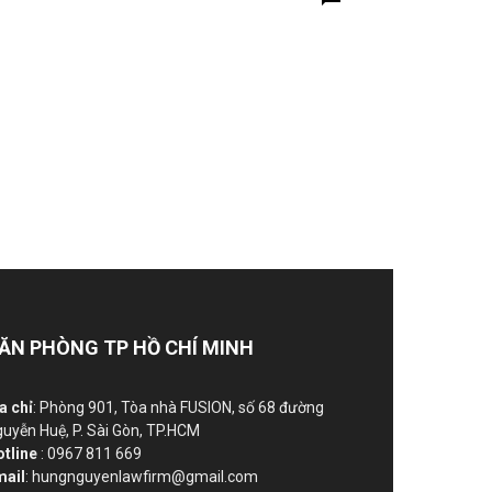
ĂN PHÒNG TP HỒ CHÍ MINH
a chỉ
: Phòng 901, Tòa nhà FUSION, số 68 đường
uyễn Huệ, P. Sài Gòn, TP.HCM
otline
: 0967 811 669
mail
: hungnguyenlawfirm@gmail.com