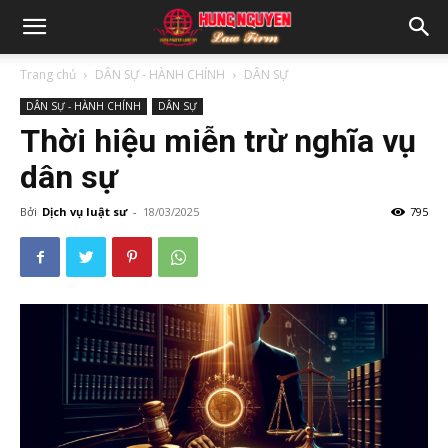
Trang chủ
DÂN SỰ - HÀNH CHÍNH
DÂN SỰ
DÂN SỰ - HÀNH CHÍNH
DÂN SỰ
Thời hiệu miễn trừ nghĩa vụ
dân sự
Bởi
Dịch vụ luật sư
-
18/03/2025
795