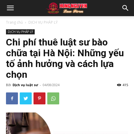
Trang chủ
DỊCH VỤ PHÁP LÝ
DỊCH VỤ PHÁP LÝ
Chi phí thuê luật sư bào
chữa tại Hà Nội: Những yếu
tố ảnh hưởng và cách lựa
chọn
Bởi
Dịch vụ luật sư
-
04/08/2024
415