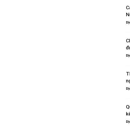
C
N
Dị
C
đ
Dị
T
n
Dị
Q
k
Dị