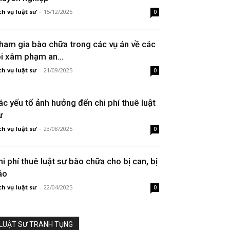
ch vụ luật sư
-
15/12/2025
0
ham gia bào chữa trong các vụ án về các
ội xâm phạm an...
ch vụ luật sư
-
21/09/2025
0
ác yếu tố ảnh hưởng đến chi phí thuê luật
ư
ch vụ luật sư
-
23/08/2025
0
hi phí thuê luật sư bào chữa cho bị can, bị
áo
ch vụ luật sư
-
22/04/2025
0
LUẬT SƯ TRANH TỤNG