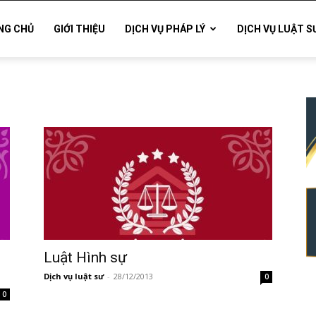
NG CHỦ
GIỚI THIỆU
DỊCH VỤ PHÁP LÝ
DỊCH VỤ LUẬT S
Luật Hình sự
Dịch vụ luật sư
-
28/12/2013
0
0