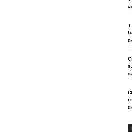
Dị
T
t
Dị
C
s
Dị
C
c
Dị