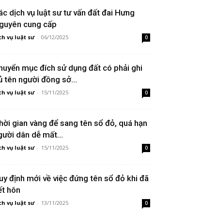
ác dịch vụ luật sư tư vấn đất đai Hưng
guyên cung cấp
ch vụ luật sư
-
06/12/2025
0
huyển mục đích sử dụng đất có phải ghi
ủ tên người đồng sở...
ch vụ luật sư
-
15/11/2025
0
hời gian vàng để sang tên sổ đỏ, quá hạn
gười dân dễ mất...
ch vụ luật sư
-
15/11/2025
0
uy định mới về việc đứng tên sổ đỏ khi đã
ết hôn
ch vụ luật sư
-
13/11/2025
0