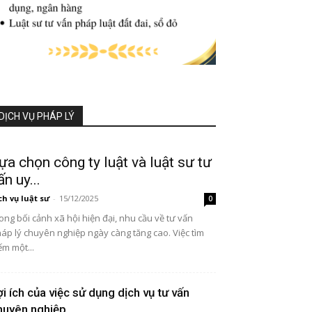
DỊCH VỤ PHÁP LÝ
ựa chọn công ty luật và luật sư tư
ấn uy...
ch vụ luật sư
-
15/12/2025
0
ong bối cảnh xã hội hiện đại, nhu cầu về tư vấn
áp lý chuyên nghiệp ngày càng tăng cao. Việc tìm
ếm một...
ợi ích của việc sử dụng dịch vụ tư vấn
huyên nghiệp