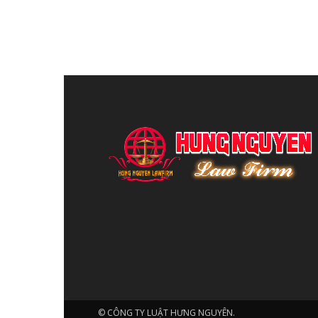
© CÔNG TY LUẬT HƯNG NGUYÊN.