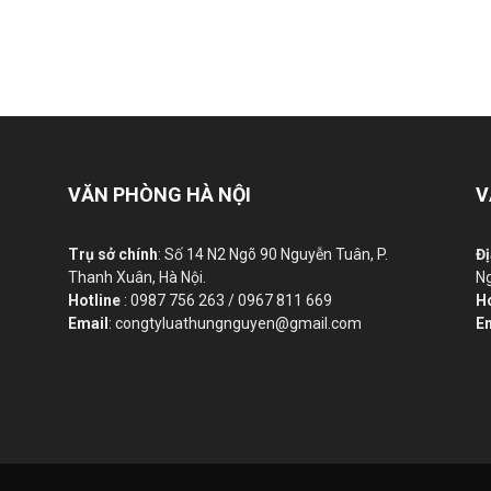
VĂN PHÒNG HÀ NỘI
V
Trụ sở chính
: Số 14 N2 Ngõ 90 Nguyễn Tuân, P.
Đị
Thanh Xuân, Hà Nội.
Ng
Hotline
: 0987 756 263 / 0967 811 669
H
Email
: congtyluathungnguyen@gmail.com
E