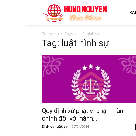
luật
TRA
Trang chủ
Tags
Luật hình sự
sư
Tag: luật hình sự
uy
tín
Quy định xử phạt vi phạm hành
chính đối với hành...
Dịch vụ luật sư
-
07/04/2014