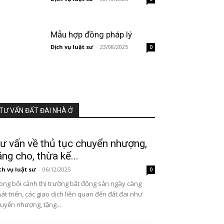
Mẫu hợp đồng pháp lý
Dịch vụ luật sư
-
23/08/2025
0
TƯ VẤN ĐẤT ĐAI NHÀ Ở
ư vấn về thủ tục chuyển nhượng,
ặng cho, thừa kế...
ch vụ luật sư
-
06/12/2025
0
ong bối cảnh thị trường bất động sản ngày càng
át triển, các giao dịch liên quan đến đất đai như
uyển nhượng, tặng...