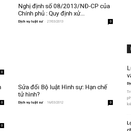
Nghị định số 08/2013/NĐ-CP của
Chính phủ : Quy định xử...
Dịch vụ luật sư
-
27/03/2013
0
L
0
v
Dị
m
Sửa đổi Bộ luật Hình sự: Hạn chế
Tr
tử hình?
ph
Dịch vụ luật sư
-
16/03/2012
0
0
ki
L
0
c