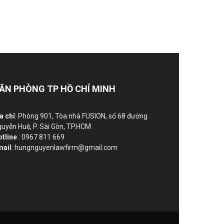
ĂN PHÒNG TP HỒ CHÍ MINH
a chỉ
: Phòng 901, Tòa nhà FUSION, số 68 đường
uyễn Huệ, P. Sài Gòn, TP.HCM
otline
: 0967 811 669
mail
: hungnguyenlawfirm@gmail.com