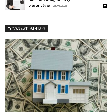
Dịch vụ luật sư
-
23/08/2025
0
TƯ VẤN ĐẤT ĐAI NHÀ Ở