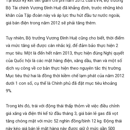
Tại Buổi ký kết tiết giảm chi phí năm 2012 của EVN, Bộ trưởng
Bộ Tài chính Vương Đình Huệ đã khẳng định, trước những khó
khăn của Tập đoàn này và áp lực thu hút đầu tư nước ngoài,
giá bán điện trong năm 2012 sẽ phải tăng thêm.
Tuy nhiên, Bộ trưởng Vương Đình Huệ cũng cho biết, thời điểm
và mức tăng sẽ được cân nhắc kỹ, để đảm bảo thực hiện 2
mục tiêu. Một là đến hết năm 2013, thực hiện đúng Nghị quyết
của Quốc hội là các mặt hàng điện, xăng dầu, than và một số
dịch vụ công về cơ bản thực hiện theo nguyên tắc thị trường.
Mục tiêu thứ hai là đồng thời kiềm chế lạm phát của năm 2012
dưới 1 con số, cụ thể là Chính phủ đã đặt mục tiêu khoảng
9%.
Trong khi đó, trái với động thái thấp thỏm về việc điều chỉnh
giá xăng và điện thì kể từ đầu tháng 3, giá bán lẻ gas đã vọt
tăng chóng mặt với mức 52 nghìn đồng/bình 12 kg. Động thái
này kéo giá bán lẻ mặt hàng này được giữ ở mức gần 500