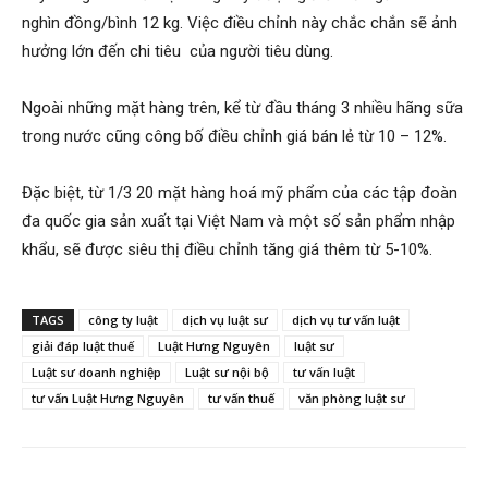
nghìn đồng/bình 12 kg. Việc điều chỉnh này chắc chắn sẽ ảnh
hưởng lớn đến chi tiêu của người tiêu dùng.
Ngoài những mặt hàng trên, kể từ đầu tháng 3 nhiều hãng sữa
trong nước cũng công bố điều chỉnh giá bán lẻ từ 10 – 12%.
Đặc biệt, từ 1/3 20 mặt hàng hoá mỹ phẩm của các tập đoàn
đa quốc gia sản xuất tại Việt Nam và một số sản phẩm nhập
khẩu, sẽ được siêu thị điều chỉnh tăng giá thêm từ 5-10%.
TAGS
công ty luật
dịch vụ luật sư
dịch vụ tư vấn luật
giải đáp luật thuế
Luật Hưng Nguyên
luật sư
Luật sư doanh nghiệp
Luật sư nội bộ
tư vấn luật
tư vấn Luật Hưng Nguyên
tư vấn thuế
văn phòng luật sư