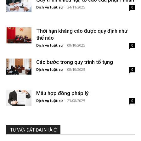
Dịch vụ luật sư
-
24/11/2025
0
Thời hạn kháng cáo được quy định như
thế nào
Dịch vụ luật sư
-
08/10/2025
0
Các bước trong quy trình tố tụng
Dịch vụ luật sư
-
08/10/2025
0
Mẫu hợp đồng pháp lý
Dịch vụ luật sư
-
23/08/2025
0
TƯ VẤN ĐẤT ĐAI NHÀ Ở