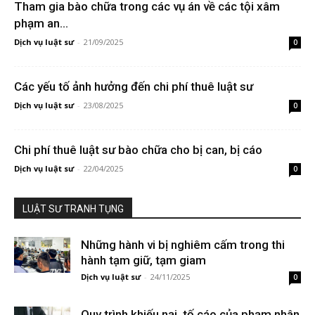
Tham gia bào chữa trong các vụ án về các tội xâm
phạm an...
Dịch vụ luật sư
-
21/09/2025
0
Các yếu tố ảnh hưởng đến chi phí thuê luật sư
Dịch vụ luật sư
-
23/08/2025
0
Chi phí thuê luật sư bào chữa cho bị can, bị cáo
Dịch vụ luật sư
-
22/04/2025
0
LUẬT SƯ TRANH TỤNG
Những hành vi bị nghiêm cấm trong thi
hành tạm giữ, tạm giam
Dịch vụ luật sư
-
24/11/2025
0
Quy trình khiếu nại, tố cáo của phạm nhân