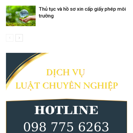
Thủ tục và hồ sơ xin cấp giấy phép môi
trường