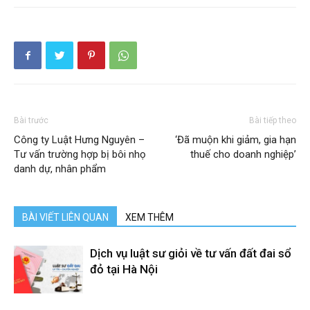
Bài trước
Bài tiếp theo
Công ty Luật Hưng Nguyên –
‘Đã muộn khi giảm, gia hạn
Tư vấn trường hợp bị bôi nhọ
thuế cho doanh nghiệp’
danh dự, nhân phẩm
BÀI VIẾT LIÊN QUAN
XEM THÊM
Dịch vụ luật sư giỏi về tư vấn đất đai sổ
đỏ tại Hà Nội