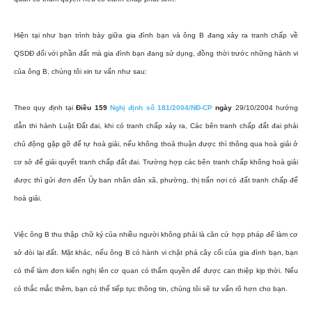
Hiện tại như bạn trình bày giữa gia đình bạn và ông B đang xảy ra tranh chấp về
QSDĐ đối với phần đất mà gia đình bạn đang sử dụng, đồng thời trước những hành vi
của ông B, chúng tôi xin tư vấn như sau:
Theo quy định tại
Điều 159
Nghị định số 181/2004/NĐ-CP
ngày
29/10/2004 hướng
dẫn thi hành Luật Đất đai, khi có tranh chấp xảy ra, Các bên tranh chấp đất đai phải
chủ động gặp gỡ để tự hoà giải, nếu không thoả thuận được thì thông qua hoà giải ở
cơ sở để giải quyết tranh chấp đất đai. Trường hợp các bên tranh chấp không hoà giải
được thì gửi đơn đến Ủy ban nhân dân xã, phường, thị trấn nơi có đất tranh chấp để
hoà giải.
Việc ông B thu thập chữ ký của nhiều người không phải là căn cứ hợp pháp để làm cơ
sở đòi lại đất. Mặt khác, nếu ông B có hành vi chặt phá cây cối của gia đình bạn, bạn
có thể làm đơn kiến nghị lên cơ quan có thẩm quyền để được can thiệp kịp thời. Nếu
có thắc mắc thêm, bạn có thể tiếp tục thông tin, chúng tôi sẽ tư vấn rõ hơn cho bạn.