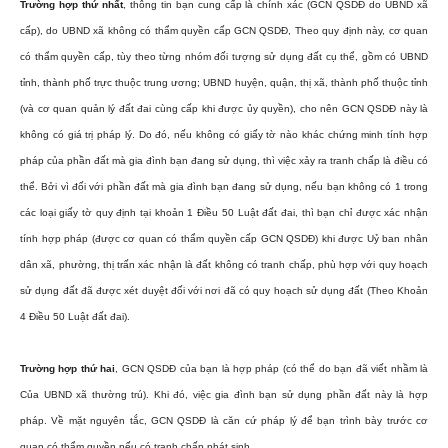
Trường hợp thứ nhất
, thông tin bạn cung cấp là chính xác (GCN QSDĐ do UBND xã
cấp), do UBND xã không có thẩm quyền cấp GCN QSDĐ, Theo quy định này, cơ quan
có thẩm quyền cấp, tùy theo từng nhóm đối tượng sử dụng đất cụ thể, gồm có UBND
tỉnh, thành phố trực thuộc trung ương; UBND huyện, quận, thị xã, thành phố thuộc tỉnh
(và cơ quan quản lý đất đai cùng cấp khi được ủy quyền), cho nên GCN QSDĐ này là
không có giá trị pháp lý. Do đó, nếu không có giấy tờ nào khác chứng minh tính hợp
pháp của phần đất mà gia đình bạn đang sử dụng, thì việc xảy ra tranh chấp là điều có
thể. Bởi vì đối với phần đất mà gia đình bạn đang sử dụng, nếu bạn không có 1 trong
các loại giấy tờ quy định tại khoản 1 Điều 50 Luật đất đai, thì bạn chỉ được xác nhận
tính hợp pháp (được cơ quan có thẩm quyền cấp GCN QSDĐ) khi được Uỷ ban nhân
dân xã, phường, thị trấn xác nhận là đất không có tranh chấp, phù hợp với quy hoạch
sử dụng đất đã được xét duyệt đối với nơi đã có quy hoạch sử dụng đất (Theo Khoản
4 Điều 50 Luật đất đai).
Trường hợp thứ hai
, GCN QSDĐ của bạn là hợp pháp (có thể do bạn đã viết nhầm là
Của UBND xã thường trú). Khi đó, việc gia đình bạn sử dụng phần đất này là hợp
pháp. Về mặt nguyên tắc, GCN QSDĐ là căn cứ pháp lý để bạn trình bày trước cơ
quan có thẩm quyền nếu có tranh chấp phát sinh.