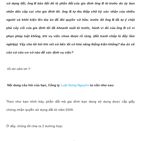
sử dụng đất, ông B bảo đất đó là phần đất của gia đinh ông B từ trước do ủy ban
nhân dân cấp sai cho gia đình tôi. ông B tự thu thấp chữ ký xác nhận của nhiều
người và khời kiện lên tòa án để đòi quyền sở hữu. trước đó ông B đã tự ý chặt
phá cây cối của gia đinh tôi đã khoanh nuôi từ trước, hành vi đó của ông B có vi
phạn pháp luật không, khi vụ việc chưa được rõ ràng. (đất tranh chấp là đấy lâm
nghiệp). Vậy cho tôi hỏi khi xét xử bên tôi có khả năng thắng kiện không? tòa án xẽ
căn cứ vào cơ sở nào để xác định vụ việc?
tôi xin cảm ơn !!
Nội dung câu hỏi của bạn, Công ty
Luật Hưng Nguyên
tư vấn như sau:
Theo như bạn trình bày, phần đất mà gia đình bạn đang sử dụng được cấp giấy
chứng nhận quyền sử dụng đất từ năm 2006.
Ở đây, chúng tôi chia ra 2 trường hợp: