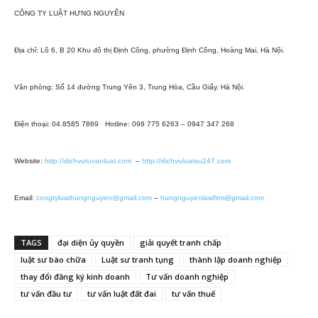
CÔNG TY LUẬT HƯNG NGUYÊN
Địa chỉ: Lô 6, B 20 Khu đô thị Định Công, phường Định Công, Hoàng Mai, Hà Nội.
Văn phòng: Số 14 đường Trung Yên 3, Trung Hòa, Cầu Giấy, Hà Nội.
Điện thoại: 04.8585 7869 Hotline: 098 775 6263 – 0947 347 268
Website:
http://dichvutuvanluat.com
–
http://dichvuluatsu247.com
Email:
congtyluathungnguyen@gmail.com
–
hungnguyenlawfirm@gmail.com
TAGS
đại diện ủy quyền
giải quyết tranh chấp
luật sư bào chữa
Luật sư tranh tụng
thành lập doanh nghiệp
thay đổi đăng ký kinh doanh
Tư vấn doanh nghiệp
tư vấn đầu tư
tư vấn luật đất đai
tư vấn thuế