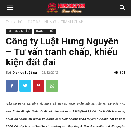
Trang chủ
ĐẤT ĐAI - NHÀ Ở
TRANH CHẤP
ĐẤT ĐAI - NHÀ Ở
TRANH CHẤP
Công ty Luật Hưng Nguyên
– Tư vấn tranh chấp, khiếu
kiện đất đai
Bởi
Dịch vụ luật sư
-
26/12/2012
391
Hiện tại trong gia đình tôi đang có một vụ tranh chấp đất đai xẩy ra. Sự việc như
sau:
Phần đất gia đinh tôi đã sử dụng từ năm 1986 (thời kỳ đó còn là đất bỏ hoang
chưa có người sử dụng) và được cấp giấy chứng nhận quyền sử dụng đất từ năm
2006 Của ủy ban nhân dân xã thường trú. Nay ông B làm đơn khiếu nại đòi quyền