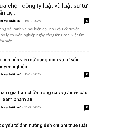
ựa chọn công ty luật và luật sư tư
ấn uy...
ch vụ luật sư
-
15/12/2025
0
ong bối cảnh xã hội hiện đại, nhu cầu về tư vấn
áp lý chuyên nghiệp ngày càng tăng cao. Việc tìm
ếm một...
ợi ích của việc sử dụng dịch vụ tư vấn
huyên nghiệp
ch vụ luật sư
-
15/12/2025
0
ham gia bào chữa trong các vụ án về các
ội xâm phạm an...
ch vụ luật sư
-
21/09/2025
0
ác yếu tố ảnh hưởng đến chi phí thuê luật