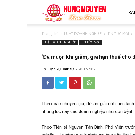
luật
TRA
Trang chủ
LUẬT DOANH NGHIỆP
TIN TỨC MỚI
sư
LUẬT DOANH NGHIỆP
TIN TỨC MỚI
‘Đã muộn khi giảm, gia hạn thuế cho 
uy
Bởi
Dịch vụ luật sư
-
28/12/2012
tín
Theo các chuyên gia, đề án giải cứu nền kinh
nhưng lúc này các doanh nghiệp như con bệnh 
Theo Tiến sĩ Nguyễn Tấn Bình, Phó Viện trưở