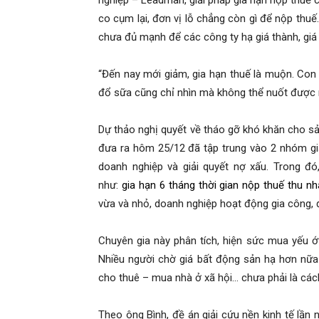
nghiệp – Leadman, giải pháp gia hạn nộp thuế c
co cụm lại, đơn vị lỗ chẳng còn gì để nộp thuế. 
chưa đủ mạnh để các công ty hạ giá thành, giá 
“Đến nay mới giảm, gia hạn thuế là muộn. Con
đổ sữa cũng chỉ nhìn mà không thể nuốt được 
Dự thảo nghị quyết về tháo gỡ khó khăn cho s
đưa ra hôm 25/12 đã tập trung vào 2 nhóm giả
doanh nghiệp và giải quyết nợ xấu. Trong đó,
như:
gia hạn 6 tháng thời gian nộp thuế thu nh
vừa và nhỏ, doanh nghiệp hoạt động gia công, 
Chuyên gia này phân tích, hiện sức mua yếu ớt
Nhiều người chờ giá bất động sản hạ hơn nữa 
cho thuê – mua nhà ở xã hội… chưa phải là cách
Theo ông Bình, đề án giải cứu nền kinh tế lần 