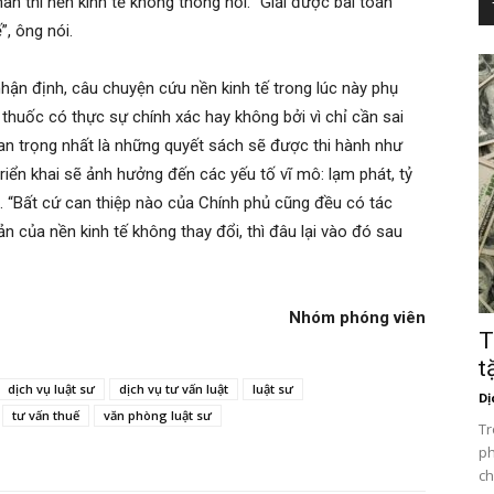
ân thì nền kinh tế không thông nổi. “Giải được bài toán
”, ông nói.
nhận định, câu chuyện cứu nền kinh tế trong lúc này phụ
thuốc có thực sự chính xác hay không bởi vì chỉ cần sai
uan trọng nhất là những quyết sách sẽ được thi hành như
iển khai sẽ ảnh hưởng đến các yếu tố vĩ mô: lạm phát, tỷ
t. “Bất cứ can thiệp nào của Chính phủ cũng đều có tác
n của nền kinh tế không thay đổi, thì đâu lại vào đó sau
Nhóm phóng viên
T
t
dịch vụ luật sư
dịch vụ tư vấn luật
luật sư
Dị
tư vấn thuế
văn phòng luật sư
Tr
ph
ch