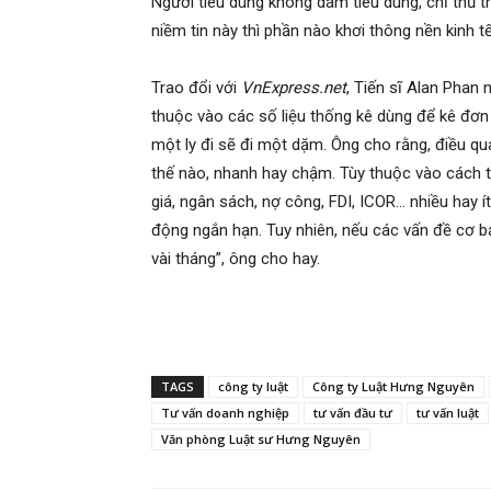
Người tiêu dùng không dám tiêu dùng, chỉ thủ th
niềm tin này thì phần nào khơi thông nền kinh tế
Trao đổi với
VnExpress.net
, Tiến sĩ Alan Phan 
thuộc vào các số liệu thống kê dùng để kê đơn 
một ly đi sẽ đi một dặm. Ông cho rằng, điều q
thế nào, nhanh hay chậm. Tùy thuộc vào cách tr
giá, ngân sách, nợ công, FDI, ICOR… nhiều hay í
động ngắn hạn. Tuy nhiên, nếu các vấn đề cơ bả
vài tháng”, ông cho hay.
TAGS
công ty luật
Công ty Luật Hưng Nguyên
Tư vấn doanh nghiệp
tư vấn đầu tư
tư vấn luật
Văn phòng Luật sư Hưng Nguyên