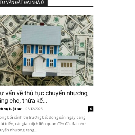
TƯ VẤN ĐẤT ĐAI NHÀ Ở
ư vấn về thủ tục chuyển nhượng,
ặng cho, thừa kế...
ch vụ luật sư
-
06/12/2025
0
ong bối cảnh thị trường bất động sản ngày càng
át triển, các giao dịch liên quan đến đất đai như
uyển nhượng, tặng...