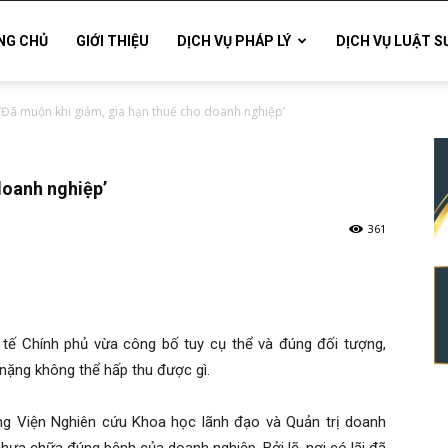
NG CHỦ
GIỚI THIỆU
DỊCH VỤ PHÁP LÝ
DỊCH VỤ LUẬT S
‘Đã muộn khi giảm, gia hạn thuế cho doanh nghiệp’
doanh nghiệp’
361
 tế Chính phủ vừa công bố tuy cụ thể và đúng đối tượng,
nặng không thể hấp thu được gì.
ng Viện Nghiên cứu Khoa học lãnh đạo và Quản trị doanh