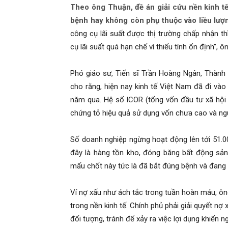
Theo ông Thuận, đề án giải cứu nền kinh t
bệnh hay không còn phụ thuộc vào liều lượng
công cụ lãi suất được thị trường chấp nhận th
cụ lãi suất quá hạn chế vì thiếu tính ổn định”, ôn
Phó giáo sư, Tiến sĩ Trần Hoàng Ngân, Thành v
cho rằng, hiện nay kinh tế Việt Nam đã đi và
năm qua. Hệ số ICOR (tổng vốn đầu tư xã hội tr
chứng tỏ hiệu quả sử dụng vốn chưa cao và ng
Số doanh nghiệp ngừng hoạt động lên tới 51.00
đây là hàng tồn kho, đóng băng bất động sản
mấu chốt này tức là đã bắt đúng bệnh và đang 
Ví nợ xấu như ách tắc trong tuần hoàn máu, ông
trong nền kinh tế. Chính phủ phải giải quyết nợ
đối tượng, tránh để xảy ra việc lợi dụng khiến 