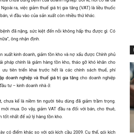
hưa chữa đúng bệnh của doanh nghiệp. Bởi lẽ, nơi có lãi đã
Ngoài ra, việc giảm thuế giá trị gia tăng (VAT) là liều thuốc
bán, vì đầu vào của sản xuất còn nhiều thứ khác.
 bệnh đã nặng, sức kiệt đến nỗi không hấp thu được gì. Có
nữa”, ông nhận định.
ản xuất kinh doanh, giảm tồn kho và nợ xấu được Chính phủ
i pháp chính là giảm hàng tồn kho, tháo gỡ khó khăn cho
 ưu tiên triển khai trước hết là các chính sách thuế, phí
ập doanh nghiệp và thuế giá trị gia tăng
cho doanh nghiệp
đầu tư – kinh doanh nhà ở.
, chưa kể là niềm tin người tiêu dùng đã giảm trầm trọng.
mới mua. Do vậy, giảm VAT đầu ra đối với bán, cho thuê,
 tốt nhất để xử lý hàng tồn kho.
này có điểm khác so với gói kích cầu 2009. Cụ thể, gói kích