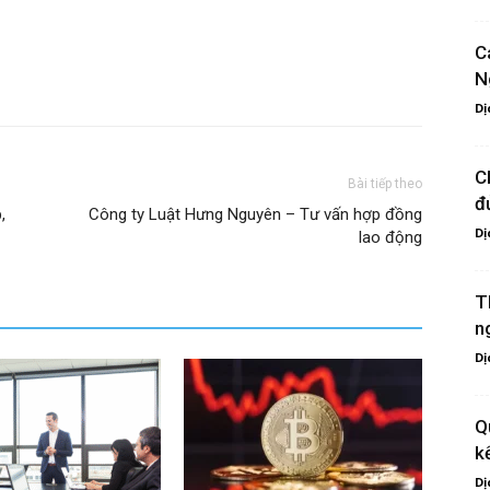
C
N
Dị
C
Bài tiếp theo
đ
,
Công ty Luật Hưng Nguyên – Tư vấn hợp đồng
Dị
lao động
T
n
Dị
Q
k
Dị