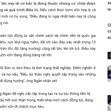
s
ế lần này về cơ bản là đúng thuốc nhưng có chữa được
Dị
 và quá trình điều trị.
Nếu cách thức bơm vốn hợp lý và
ì mới có hy vọng. “Điều đáng lo ngại nhất hiện nay là công
g nói.
C
c
iên hội đồng tư vấn chính sách tài chính tiền tệ quốc gia
Dị
o khu vực khá nguy hiểm, đã rớt vào đáy sâu nhất trong 13
ên tốc độ tăng trưởng) cũng rất lớn, lên tới 6,6. Điều này
uồn vốn đang đóng băng rất lớn.
0 đơn vị, kéo theo là tình trạng thất nghiệp. Điểm nghẽn ở
 và nợ xấu. “Nếu dự thảo nghị quyết tập trung vào những
đi đúng hướng”, ông Ngân nhận xét.
 Ngân đề nghị cần tập trung tạo ra sự lưu thông tiền tệ
 xấu hết sức thận trọng, triển khai một cách đồng bộ, đúng
nguồn vốn đi chệch mục tiêu.