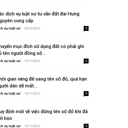
ác dịch vụ luật sư tư vấn đất đai Hưng
guyên cung cấp
ch vụ luật sư
-
06/12/2025
0
huyển mục đích sử dụng đất có phải ghi
ủ tên người đồng sở...
ch vụ luật sư
-
15/11/2025
0
hời gian vàng để sang tên sổ đỏ, quá hạn
gười dân dễ mất...
ch vụ luật sư
-
15/11/2025
0
uy định mới về việc đứng tên sổ đỏ khi đã
ết hôn
ch vụ luật sư
-
13/11/2025
0