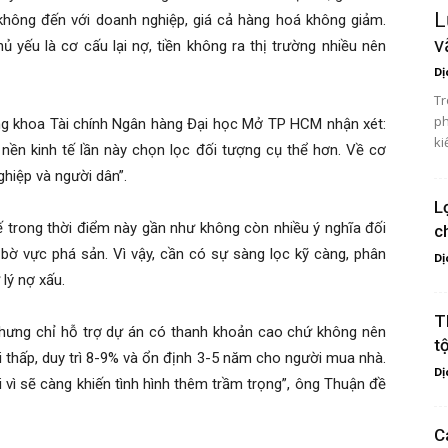
L
không đến với doanh nghiệp, giá cả hàng hoá không giảm.
v
yếu là cơ cấu lại nợ, tiền không ra thị trường nhiều nên
Dị
Tr
ph
ng khoa Tài chính Ngân hàng Đại học Mở TP HCM nhận xét:
ki
 nền kinh tế lần này chọn lọc đối tượng cụ thể hơn. Về cơ
ghiệp và người dân”.
L
ế trong thời điểm này gần như không còn nhiều ý nghĩa đối
c
ờ vực phá sản. Vì vậy, cần có sự sàng lọc kỹ càng, phân
Dị
 lý nợ xấu.
T
nhưng chỉ hỗ trợ dự án có thanh khoản cao chứ không nên
t
hải thấp, duy trì 8-9% và ổn định 3-5 năm cho người mua nhà.
Dị
 vì sẽ càng khiến tình hình thêm trầm trọng”, ông Thuận đề
C