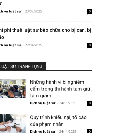
ư
ch vụ luật sư
-
23/08/2025
0
hi phí thuê luật sư bào chữa cho bị can, bị
áo
ch vụ luật sư
-
22/04/2025
0
LUẬT SƯ TRANH TỤNG
Những hành vi bị nghiêm
cấm trong thi hành tạm giữ,
tạm giam
Dịch vụ luật sư
-
24/11/2025
0
Quy trình khiếu nại, tố cáo
của phạm nhân
Dịch vụ luật sư
-
24/11/2025
0