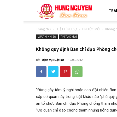
luật
TRA
Trang chủ
LUẬT HÌNH SỰ
TIN TỨC MỚI
Không q
sư
LUẬT HÌNH SỰ
TIN TỨC MỚI
Không quy định Ban chỉ đạo Phòng ch
uy
Bởi
Dịch vụ luật sư
-
19/09/2012
tín
“Đừng gây tâm lý nghi hoặc sao đột nhiên Ban
cập cơ quan này trong luật khác nào “phú quý 
án tổ chức Ban chỉ đạo Phòng chống tham nhũ
“Cơ quan chỉ đạo chống tham nhũng bỗng dưng