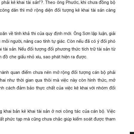
 phải kê khai tài sản”?. Theo ông Phước, khi chưa đồng bộ
 công dân thì mở rộng diện đối tượng kê khai tài sản càng
 về tính khả thi của quy định mới. Ông Sơn lập luận, giải
 mỗi người, nâng cao tính tự giác. Còn nếu đã có ý đối phó
i tài sản. Nếu đối tượng đổi phương thức tích trữ tài sản từ
 đồ che giấu nhỏ xíu, sao phát hiện ra được.
thành quan điểm chưa nên mở rộng đối tượng cán bộ phải
 khai như thời gian qua thôi mà việc này còn hình thức, mở
nh cách đảm bảo thực chất của việc kê khai với nhóm đối
g khai bản kê khai tài sản ở nơi công tác của cán bộ. Việc
, rất phức tạp mà cũng chưa chắc giúp kiểm soát được tham