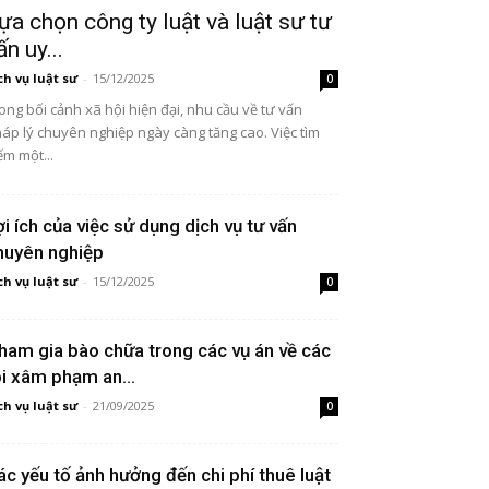
ựa chọn công ty luật và luật sư tư
ấn uy...
ch vụ luật sư
-
15/12/2025
0
ong bối cảnh xã hội hiện đại, nhu cầu về tư vấn
áp lý chuyên nghiệp ngày càng tăng cao. Việc tìm
ếm một...
ợi ích của việc sử dụng dịch vụ tư vấn
huyên nghiệp
ch vụ luật sư
-
15/12/2025
0
ham gia bào chữa trong các vụ án về các
ội xâm phạm an...
ch vụ luật sư
-
21/09/2025
0
ác yếu tố ảnh hưởng đến chi phí thuê luật