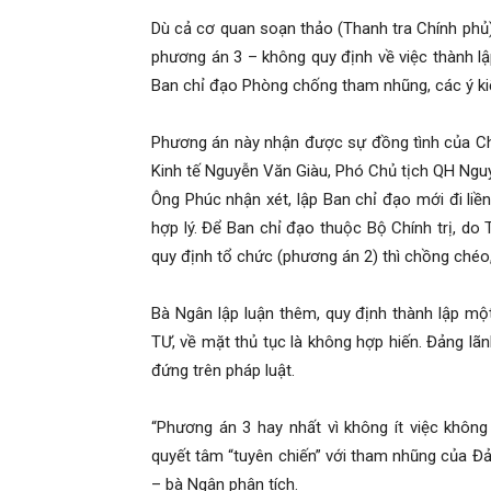
Dù cả cơ quan soạn thảo (Thanh tra Chính phủ
phương án 3 – không quy định về việc thành l
Ban chỉ đạo Phòng chống tham nhũng, các ý ki
Phương án này nhận được sự đồng tình của 
Kinh tế Nguyễn Văn Giàu, Phó Chủ tịch QH Ng
Ông Phúc nhận xét, lập Ban chỉ đạo mới đi liề
hợp lý. Để Ban chỉ đạo thuộc Bộ Chính trị, do 
quy định tổ chức (phương án 2) thì chồng chéo, 
Bà Ngân lập luận thêm, quy định thành lập mộ
TƯ, về mặt thủ tục là không hợp hiến. Đảng lã
đứng trên pháp luật.
“Phương án 3 hay nhất vì không ít việc không
quyết tâm “tuyên chiến” với tham nhũng của Đ
– bà Ngân phân tích.