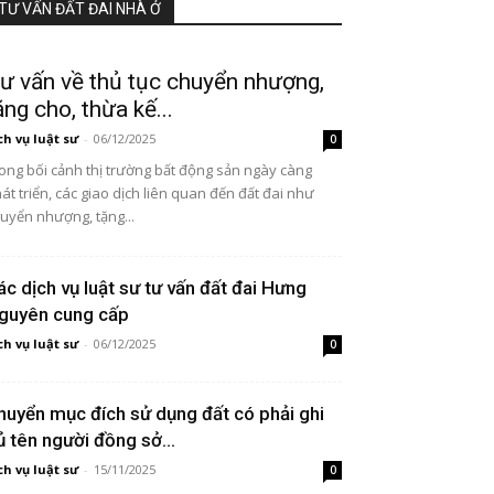
TƯ VẤN ĐẤT ĐAI NHÀ Ở
ư vấn về thủ tục chuyển nhượng,
ặng cho, thừa kế...
ch vụ luật sư
-
06/12/2025
0
ong bối cảnh thị trường bất động sản ngày càng
át triển, các giao dịch liên quan đến đất đai như
uyển nhượng, tặng...
ác dịch vụ luật sư tư vấn đất đai Hưng
guyên cung cấp
ch vụ luật sư
-
06/12/2025
0
huyển mục đích sử dụng đất có phải ghi
ủ tên người đồng sở...
ch vụ luật sư
-
15/11/2025
0