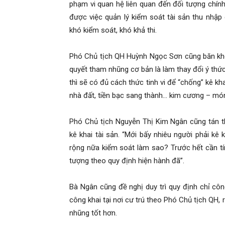
phạm vi quan hệ liên quan đến đối tượng chính
được việc quản lý kiểm soát tài sản thu nhập
khó kiểm soát, khó khả thi.
Phó Chủ tịch QH Huỳnh Ngọc Sơn cũng băn khoăn
quyết tham nhũng cơ bản là làm thay đổi ý thức
thì sẽ có đủ cách thức tinh vi để “chống” kê kha
nhà đất, tiền bạc sang thành… kim cương – món
Phó Chủ tịch Nguyễn Thị Kim Ngân cũng tán 
kê khai tài sản. “Mới bấy nhiêu người phải kê
rộng nữa kiểm soát làm sao? Trước hết cần tí
tượng theo quy định hiện hành đã”.
Bà Ngân cũng đề nghị duy trì quy định chỉ côn
công khai tại nơi cư trú theo Phó Chủ tịch QH
nhũng tốt hơn.