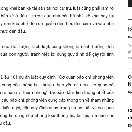
g khai bản kê tài sản tại nơi cư trú, luật cũng phải làm rõ
án bản kê ở đâu – trước cửa nhà cán bộ phải kê khai hay tại
T
ay dân khu phố đều có quyền đến hỏi, đến xem và vào nhà
t
 thực đến đâu.
Dị
Tr
 cho đối tượng lách luật, cũng không làmảnh hưởng đến
ph
của con người, tránh việc lợi dụng quy định để gây rối tình
ch
C
 Điều 101 dự án luật quy định: “Cơ quan báo chí, phóng viên
N
 cung cấp thông tin, tài liệu theo yêu cầu của cơ quan có
Dị
 rõ hành vi tham nhũng”. Để bảo đảm tính thống nhất của
êu cầu báo chí, phóng viên cung cấp thông tin về tham nhũng
 kiến nghị, cần quy định ngay trong dự án luật về cơ quan
C
g tin cũng như những loại thông tin, tài liệu mà báo chí,
đ
u cầu.
Dị