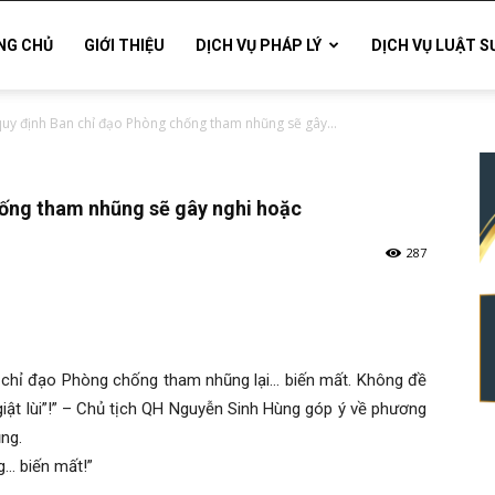
NG CHỦ
GIỚI THIỆU
DỊCH VỤ PHÁP LÝ
DỊCH VỤ LUẬT S
uy định Ban chỉ đạo Phòng chống tham nhũng sẽ gây...
ống tham nhũng sẽ gây nghi hoặc
287
 chỉ đạo Phòng chống tham nhũng lại… biến mất. Không đề
giật lùi”!” – Chủ tịch QH Nguyễn Sinh Hùng góp ý về phương
ng.
… biến mất!”