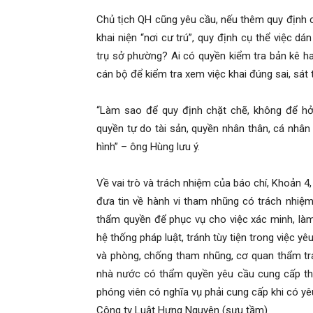
Chủ tịch QH cũng yêu cầu, nếu thêm quy định côn
khai niện “nơi cư trú”, quy định cụ thể việc d
trụ sở phường? Ai có quyền kiểm tra bản kê h
cán bộ để kiểm tra xem việc khai đúng sai, sát
“Làm sao để quy định chặt chẽ, không để hở
quyền tự do tài sản, quyền nhân thân, cá nhân 
hình” – ông Hùng lưu ý.
Về vai trò và trách nhiệm của báo chí, Khoản 4,
đưa tin về hành vi tham nhũng có trách nhiệm
thẩm quyền để phục vụ cho việc xác minh, làm
hệ thống pháp luật, tránh tùy tiện trong việc y
và phòng, chống tham nhũng, cơ quan thẩm tra
nhà nước có thẩm quyền yêu cầu cung cấp thôn
phóng viên có nghĩa vụ phải cung cấp khi có yê
Công ty Luật Hưng Nguyên (sưu tầm)