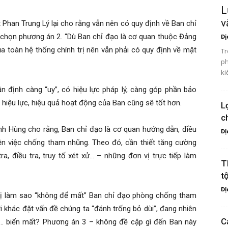
L
v
 Phan Trung Lý lại cho rằng vẫn nên có quy định về Ban chỉ
chọn phương án 2. “Dù Ban chỉ đạo là cơ quan thuộc Đảng
Dị
a toàn hệ thống chính trị nên vẫn phải có quy định về mặt
Tr
ph
ki
n định càng “uy”, có hiệu lực pháp lý, càng góp phần bảo
 hiệu lực, hiệu quả hoạt động của Ban cũng sẽ tốt hơn.
L
c
h Hùng cho rằng, Ban chỉ đạo là cơ quan hướng dẫn, điều
Dị
iện việc chống tham nhũng. Theo đó, cần thiết tăng cường
a, điều tra, truy tố xét xử… – những đơn vị trực tiếp làm
T
t
Dị
hị làm sao “không để mất” Ban chỉ đạo phòng chống tham
i khác đặt vấn đề chúng ta “đánh trống bỏ dùi”, đang nhiên
C
… biến mất? Phương án 3 – không đề cập gì đến Ban này