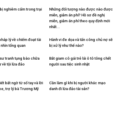
 bị nghiêm cấm trong trại
Những đối tượng nào được nào được
miễn, giảm án phí? Hồ sơ đề nghị
miễn, giảm án phí theo quy định mới
nhất...
háp lý về chiếm đoạt tài
Hành vi đe dọa và tấn công chủ nợ sẽ
 nhìn tổng quan
bị xử lý như thế nào?
 sư tranh tụng bào chữa
Bắt giam cô gái trẻ lái ô tô tông chết
ự về tội lừa đảo
người sau tiệc sinh nhật
tiết bất ngờ từ sổ tay và lời
Cần làm gì khi bị người khác mạo
 xe, trợ lý bà Trương Mỹ
danh đi lừa đảo tài sản?