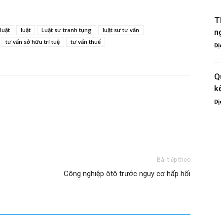
T
luật
luật
Luật sư tranh tụng
luật sư tư vấn
n
tư vấn sở hữu trí tuệ
tư vấn thuế
Dị
Q
k
Dị
Bài tiếp theo
Công nghiệp ôtô trước nguy cơ hấp hối