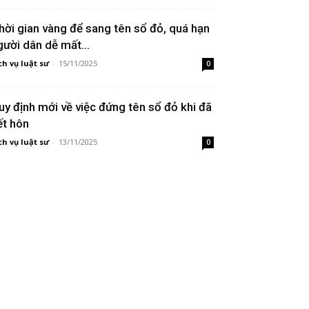
hời gian vàng để sang tên sổ đỏ, quá hạn
gười dân dễ mất...
ch vụ luật sư
-
15/11/2025
0
uy định mới về việc đứng tên sổ đỏ khi đã
ết hôn
ch vụ luật sư
-
13/11/2025
0