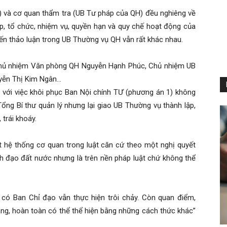
) và cơ quan thẩm tra (UB Tư pháp của QH) đều nghiêng về
ập, tổ chức, nhiệm vụ, quyền hạn và quy chế hoạt động của
ến thảo luận trong UB Thường vụ QH vẫn rất khác nhau.
Chủ nhiệm Văn phòng QH Nguyễn Hạnh Phúc, Chủ nhiệm UB
uyễn Thị Kim Ngân…
n với việc khôi phục Ban Nội chính TƯ (phương án 1) không
Tổng Bí thư quản lý nhưng lại giao UB Thường vụ thành lập,
trái khoáy.
t hệ thống cơ quan trong luật căn cứ theo một nghị quyết
nh đạo đất nước nhưng là trên nền pháp luật chứ không thể
 có Ban Chỉ đạo vẫn thực hiện trôi chảy. Còn quan điểm,
ảng, hoàn toàn có thể thể hiện bằng những cách thức khác”