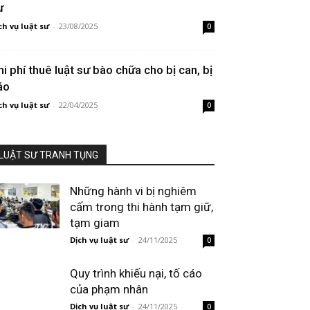
ư
ch vụ luật sư
-
23/08/2025
0
hi phí thuê luật sư bào chữa cho bị can, bị
áo
ch vụ luật sư
-
22/04/2025
0
LUẬT SƯ TRANH TỤNG
Những hành vi bị nghiêm
cấm trong thi hành tạm giữ,
tạm giam
Dịch vụ luật sư
-
24/11/2025
0
Quy trình khiếu nại, tố cáo
của phạm nhân
Dịch vụ luật sư
-
24/11/2025
0