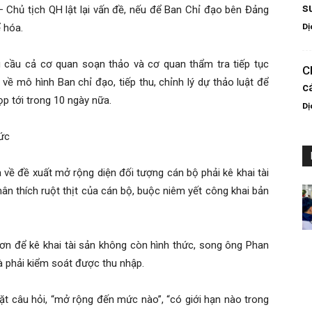
s
? – Chủ tịch QH lật lại vấn đề, nếu để Ban Chỉ đạo bên Đảng
Dị
ể hóa.
 cầu cả cơ quan soạn thảo và cơ quan thẩm tra tiếp tục
C
a về mô hình Ban chỉ đạo, tiếp thu, chỉnh lý dự thảo luật để
c
ọp tới trong 10 ngày nữa.
Dị
hức
à về đề xuất mở rộng diện đối tượng cán bộ phải kê khai tài
hân thích ruột thịt của cán bộ, buộc niêm yết công khai bản
ơn để kê khai tài sản không còn hình thức, song ông Phan
à phải kiểm soát được thu nhập.
t câu hỏi, “mở rộng đến mức nào”, “có giới hạn nào trong