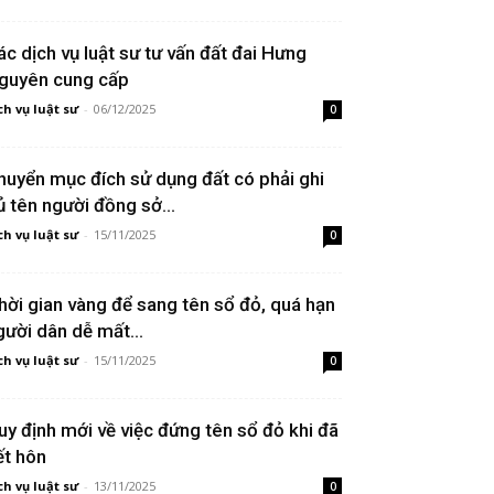
ác dịch vụ luật sư tư vấn đất đai Hưng
guyên cung cấp
ch vụ luật sư
-
06/12/2025
0
huyển mục đích sử dụng đất có phải ghi
ủ tên người đồng sở...
ch vụ luật sư
-
15/11/2025
0
hời gian vàng để sang tên sổ đỏ, quá hạn
gười dân dễ mất...
ch vụ luật sư
-
15/11/2025
0
uy định mới về việc đứng tên sổ đỏ khi đã
ết hôn
ch vụ luật sư
-
13/11/2025
0