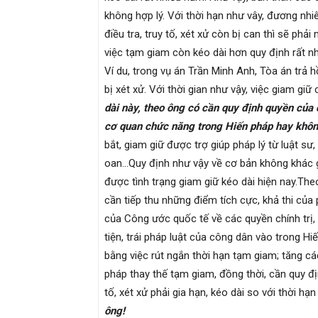
không hợp lý. Với thời hạn như vây, đương nhi
điều tra, truy tố, xét xử còn bị can thì sẽ phả
việc tạm giam còn kéo dài hơn quy định rất nh
Ví du, trong vụ án Trần Minh Anh, Tòa án trả h
bị xét xử. Với thời gian như vậy, việc giam giữ
dài này, theo ông có cần quy định quyền của
cơ quan chức năng trong Hiến pháp hay khô
bắt, giam giữ được trợ giúp pháp lý từ luật s
oan…Quy định như vậy về cơ bản không khác g
được tình trạng giam giữ kéo dài hiện nay.The
cần tiếp thu những điểm tích cực, khả thi của
của Công ước quốc tế về các quyền chính trị,
tiện, trái pháp luật của công dân vào trong Hi
bằng việc rút ngắn thời hạn tạm giam; tăng c
pháp thay thế tạm giam, đồng thời, cần quy đị
tố, xét xử phải gia hạn, kéo dài so với thời hạ
ông!