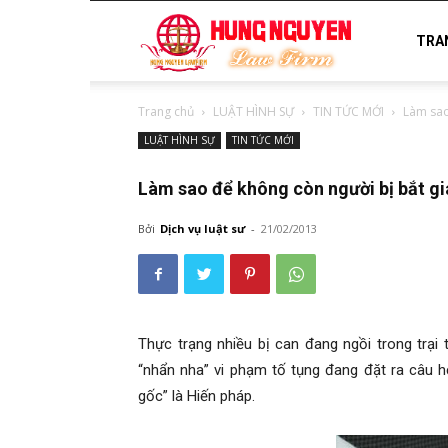
luật
TRA
Trang chủ
LUẬT HÌNH SỰ
TIN TỨC MỚI
Làm sao
sư
LUẬT HÌNH SỰ
TIN TỨC MỚI
Làm sao để không còn người bị bắt gi
uy
Bởi
Dịch vụ luật sư
-
21/02/2013
tín
Thực trạng nhiều bị can đang ngồi trong trại
“nhẩn nha” vi phạm tố tụng đang đặt ra câu hỏi
gốc” là Hiến pháp.