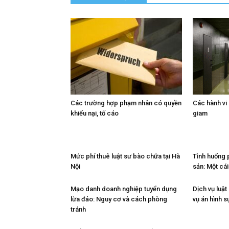
Các trường hợp phạm nhân có quyền
Các hành vi
khiếu nại, tố cáo
giam
Mức phí thuê luật sư bào chữa tại Hà
Tình huống p
Nội
sản: Một cái
Mạo danh doanh nghiệp tuyển dụng
Dịch vụ luật
lừa đảo: Nguy cơ và cách phòng
vụ án hình s
tránh