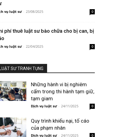
ư
ch vụ luật sư
-
23/08/2025
0
hi phí thuê luật sư bào chữa cho bị can, bị
áo
ch vụ luật sư
-
22/04/2025
0
LUẬT SƯ TRANH TỤNG
Những hành vi bị nghiêm
cấm trong thi hành tạm giữ,
tạm giam
Dịch vụ luật sư
-
24/11/2025
0
Quy trình khiếu nại, tố cáo
của phạm nhân
Dịch vụ luật sư
-
24/11/2025
0