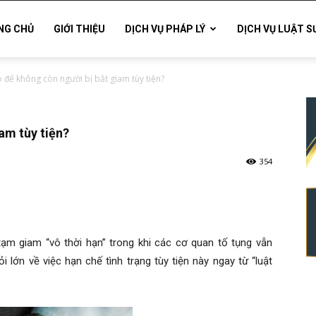
NG CHỦ
GIỚI THIỆU
DỊCH VỤ PHÁP LÝ
DỊCH VỤ LUẬT S
 để không còn người bị bắt giam tùy tiện?
am tùy tiện?
354
 tạm giam “vô thời hạn” trong khi các cơ quan tố tụng vẫn
 lớn về việc hạn chế tình trạng tùy tiện này ngay từ “luật