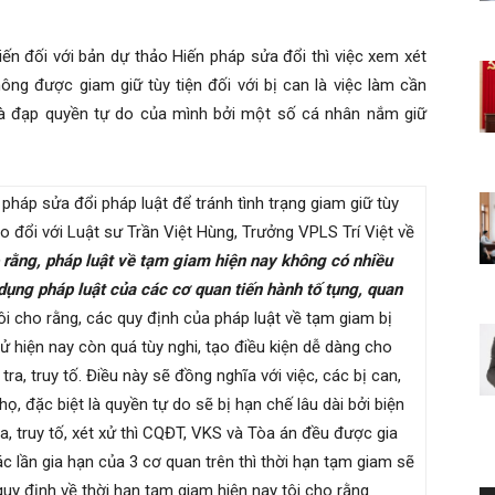
ến đối với bản dự thảo Hiến pháp sửa đổi thì việc xem xét
ông được giam giữ tùy tiện đối với bị can là việc làm cần
hà đạp quyền tự do của mình bởi một số cá nhân nắm giữ
 pháp sửa đổi pháp luật để tránh tình trạng giam giữ tùy
rao đổi với Luật sư Trần Việt Hùng, Trưởng VPLS Trí Việt về
 rằng, pháp luật về tạm giam hiện nay không có nhiều
dụng pháp luật của các cơ quan tiến hành tố tụng, quan
ôi cho rằng, các quy định của pháp luật về tạm giam bị
 xử hiện nay còn quá tùy nghi, tạo điều kiện dễ dàng cho
 tra, truy tố. Điều này sẽ đồng nghĩa với việc, các bị can,
họ, đặc biệt là quyền tự do sẽ bị hạn chế lâu dài bởi biện
a, truy tố, xét xử thì CQĐT, VKS và Tòa án đều được gia
c lần gia hạn của 3 cơ quan trên thì thời hạn tạm giam sẽ
quy định về thời hạn tạm giam hiện nay tôi cho rằng