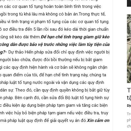
ên các cơ quan tố tụng hoàn toàn bình tĩnh trong việc
i ngồi trong tù khá lâu mà không có bản án.Trong thực tế,
iều vì tình trạng vi phạm tố tụng của các cơ quan tố tụng.
ồ sơ điều tra đến 5 lần rồi sau đó kéo dài thời gian chuẩn
 cũng sẽ kéo dài thêm.
Để hạn chế tình trạng giam giữ kéo
 công dân được bảo vệ trước những việc làm tùy tiện của
ng?
– Dự thảo Hiến pháp sửa đổi chỉ quy định việc người bị
ư, người bào chữa; được đòi bồi thường nếu bị bắt giam
ì các quy định hiện hành và cơ bản sẽ không ngăn chặn
o quan điểm của tôi, để hạn chế tình trạng này, chúng ta
 pháp luật tố tụng nước ngoài và vận dụng các quy định
T
 dân sự. Theo đó, cần quy định quyền không bị bắt giữ tùy
t
ến pháp. Bên cạnh đó, cần sửa đổi Bộ luật tố tụng hình sự
ác điều kiện áp dụng biện pháp tạm giam và tăng các biện
Dị
nh việc hủy bỏ biện pháp tạm giam nếu việc điều tra, truy
Tr
ph
n mà pháp luật quy định để giải quyết vụ án đó.
Xin cảm ơn
ch