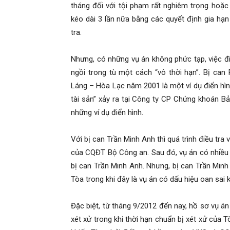
tháng đối với tội phạm rất nghiêm trọng hoặc
kéo dài 3 lần nữa bằng các quyết định gia hạn 
tra.
Nhưng, có những vụ án không phức tạp, việc điều
ngồi trong tù một cách “vô thời hạn”. Bị ca
Láng – Hòa Lạc năm 2001 là một ví dụ điển hìn
tài sản” xảy ra tại Công ty CP Chứng khoán B
những ví dụ điển hình.
Với bị can Trần Minh Anh thì quá trình điều tra 
của CQĐT Bộ Công an. Sau đó, vụ án có nhiều l
bị can Trần Minh Anh. Nhưng, bị can Trần Minh 
Tòa trong khi đây là vụ án có dấu hiệu oan sai k
Đặc biệt, từ tháng 9/2012 đến nay, hồ sơ vụ 
xét xử trong khi thời hạn chuẩn bị xét xử của Tò