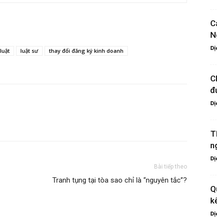
C
N
Dị
luật
luật sư
thay đổi đăng ký kinh doanh
C
đ
Dị
T
n
Dị
Bài tiếp theo
Tranh tụng tại tòa sao chỉ là “nguyên tắc”?
Q
k
Dị