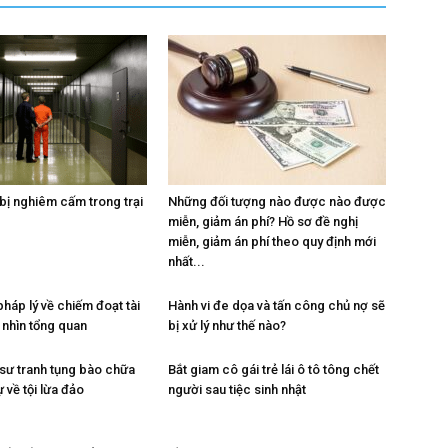
 bị nghiêm cấm trong trại
Những đối tượng nào được nào được
miễn, giảm án phí? Hồ sơ đề nghị
miễn, giảm án phí theo quy định mới
nhất...
háp lý về chiếm đoạt tài
Hành vi đe dọa và tấn công chủ nợ sẽ
 nhìn tổng quan
bị xử lý như thế nào?
 sư tranh tụng bào chữa
Bắt giam cô gái trẻ lái ô tô tông chết
ự về tội lừa đảo
người sau tiệc sinh nhật