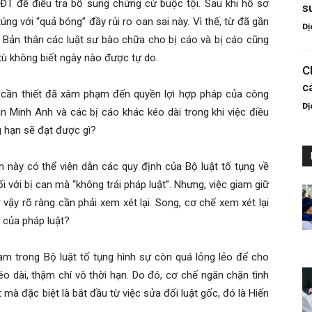
ĐT để điều tra bổ sung chứng cứ buộc tội. Sau khi hồ sơ
s
úng với “quả bóng” đầy rủi ro oan sai này. Vì thế, từ đã gần
Dị
 Bản thân các luật sư bào chữa cho bị cáo và bị cáo cũng
i tù không biết ngày nào được tự do.
C
c
 cần thiết đã xâm phạm đến quyền lợi hợp pháp của công
Dị
rần Minh Anh và các bị cáo khác kéo dài trong khi việc điều
g hạn sẽ đạt được gì?
n này có thể viện dẫn các quy định của Bộ luật tố tụng về
 với bị can mà “không trái pháp luật”. Nhưng, việc giam giữ
 vậy rõ ràng cần phải xem xét lại. Song, cơ chế xem xét lại
 của pháp luật?
iam trong Bộ luật tố tụng hình sự còn quá lỏng lẻo để cho
o dài, thậm chí vô thời hạn. Do đó, cơ chế ngăn chặn tình
 mà đặc biệt là bắt đầu từ việc sửa đổi luật gốc, đó là Hiến