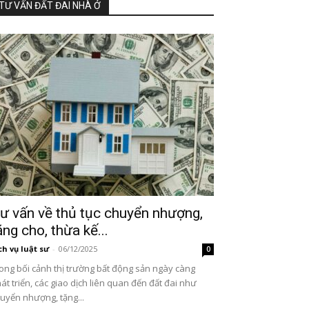
TƯ VẤN ĐẤT ĐAI NHÀ Ở
ư vấn về thủ tục chuyển nhượng,
ặng cho, thừa kế...
ch vụ luật sư
-
06/12/2025
0
ong bối cảnh thị trường bất động sản ngày càng
át triển, các giao dịch liên quan đến đất đai như
uyển nhượng, tặng...