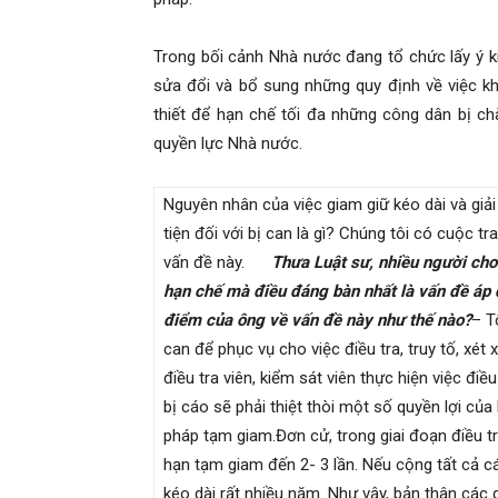
Trong bối cảnh Nhà nước đang tổ chức lấy ý ki
sửa đổi và bổ sung những quy định về việc kh
thiết để hạn chế tối đa những công dân bị c
quyền lực Nhà nước.
Nguyên nhân của việc giam giữ kéo dài và giải
tiện đối với bị can là gì? Chúng tôi có cuộc t
vấn đề này.
Thưa Luật sư, nhiều người cho
hạn chế mà điều đáng bàn nhất là vấn đề áp 
điểm của ông về vấn đề này như thế nào?
– T
can để phục vụ cho việc điều tra, truy tố, xét
điều tra viên, kiểm sát viên thực hiện việc điều
bị cáo sẽ phải thiệt thòi một số quyền lợi của 
pháp tạm giam.Đơn cử, trong giai đoạn điều tr
hạn tạm giam đến 2- 3 lần. Nếu cộng tất cả cá
kéo dài rất nhiều năm. Như vậy, bản thân các 