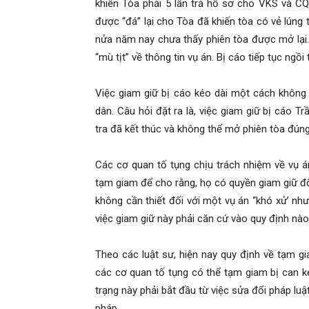
khiến Tòa phải 5 lần trả hồ sơ cho VKS và CQ
được “đá” lại cho Tòa đã khiến tòa có vẻ lúng t
nửa năm nay chưa thấy phiên tòa được mở lại.
“mù tịt” về thông tin vụ án. Bị cáo tiếp tục ngồ
Việc giam giữ bị cáo kéo dài một cách không
dân. Câu hỏi đặt ra là, việc giam giữ bị cáo T
tra đã kết thúc và không thể mở phiên tòa đún
Các cơ quan tố tụng chịu trách nhiệm về vụ á
tạm giam để cho rằng, họ có quyền giam giữ đối
không cần thiết đối với một vụ án “khó xử’ như
việc giam giữ này phải căn cứ vào quy định nào
Theo các luật sư, hiện nay quy định về tạm g
các cơ quan tố tụng có thể tạm giam bị can ké
trạng này phải bắt đầu từ việc sửa đổi pháp luật
pháp.