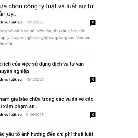
ựa chọn công ty luật và luật sư tư
ấn uy...
ch vụ luật sư
-
15/12/2025
0
ong bối cảnh xã hội hiện đại, nhu cầu về tư vấn
áp lý chuyên nghiệp ngày càng tăng cao. Việc tìm
ếm một...
ợi ích của việc sử dụng dịch vụ tư vấn
huyên nghiệp
ch vụ luật sư
-
15/12/2025
0
ham gia bào chữa trong các vụ án về các
ội xâm phạm an...
ch vụ luật sư
-
21/09/2025
0
ác yếu tố ảnh hưởng đến chi phí thuê luật