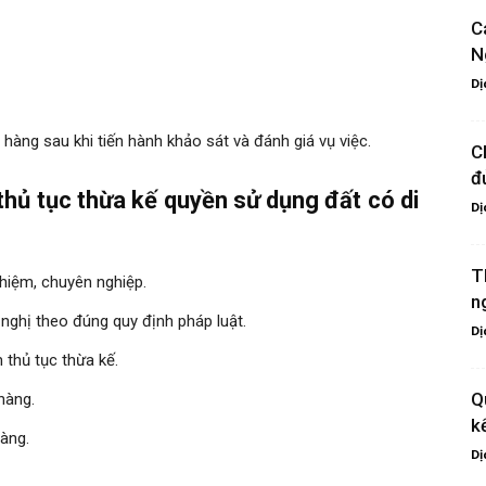
C
N
Dị
àng sau khi tiến hành khảo sát và đánh giá vụ việc.
C
đ
 thủ tục thừa kế quyền sử dụng đất có di
Dị
T
ghiệm, chuyên nghiệp.
n
nghị theo đúng quy định pháp luật.
Dị
 thủ tục thừa kế.
Q
hàng.
k
hàng.
Dị