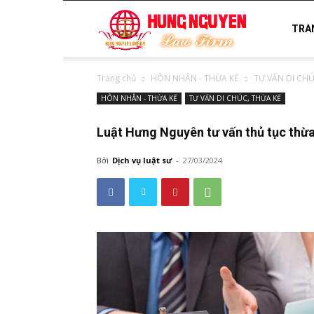
luật
TRA
Trang chủ
HÔN NHÂN - THỪA KẾ
TƯ VẤN DI CHÚ
sư
HÔN NHÂN - THỪA KẾ
TƯ VẤN DI CHÚC, THỪA KẾ
Luật Hưng Nguyên tư vấn thủ tục thừa
uy
Bởi
Dịch vụ luật sư
-
27/03/2024
tín