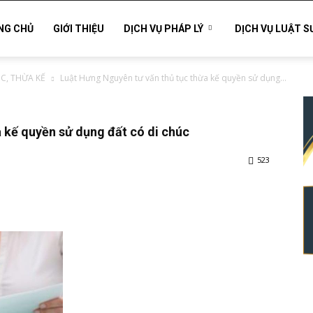
NG CHỦ
GIỚI THIỆU
DỊCH VỤ PHÁP LÝ
DỊCH VỤ LUẬT S
C, THỪA KẾ
Luật Hưng Nguyên tư vấn thủ tục thừa kế quyền sử dụng...
 kế quyền sử dụng đất có di chúc
523