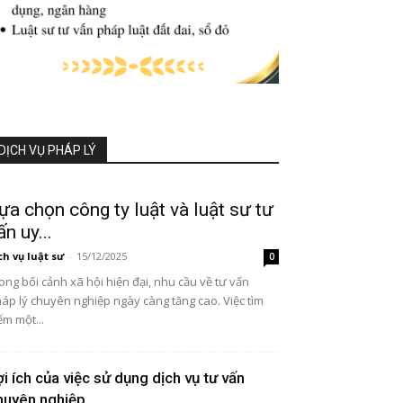
DỊCH VỤ PHÁP LÝ
ựa chọn công ty luật và luật sư tư
ấn uy...
ch vụ luật sư
-
15/12/2025
0
ong bối cảnh xã hội hiện đại, nhu cầu về tư vấn
áp lý chuyên nghiệp ngày càng tăng cao. Việc tìm
ếm một...
ợi ích của việc sử dụng dịch vụ tư vấn
huyên nghiệp