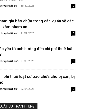
ch vụ luật sư
-
15/12/2025
0
ham gia bào chữa trong các vụ án về các
ội xâm phạm an...
ch vụ luật sư
-
21/09/2025
0
ác yếu tố ảnh hưởng đến chi phí thuê luật
ư
ch vụ luật sư
-
23/08/2025
0
hi phí thuê luật sư bào chữa cho bị can, bị
áo
ch vụ luật sư
-
22/04/2025
0
LUẬT SƯ TRANH TỤNG