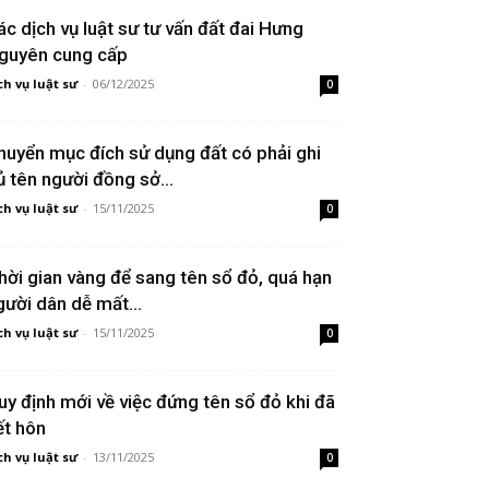
ác dịch vụ luật sư tư vấn đất đai Hưng
guyên cung cấp
ch vụ luật sư
-
06/12/2025
0
huyển mục đích sử dụng đất có phải ghi
ủ tên người đồng sở...
ch vụ luật sư
-
15/11/2025
0
hời gian vàng để sang tên sổ đỏ, quá hạn
gười dân dễ mất...
ch vụ luật sư
-
15/11/2025
0
uy định mới về việc đứng tên sổ đỏ khi đã
ết hôn
ch vụ luật sư
-
13/11/2025
0