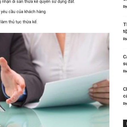
 nhận di sản thừa kế quyền sử dụng đất.
Dị
o yêu cầu của khách hàng.
 làm thủ tục thừa kế.
T
t
Dị
C
s
Dị
C
c
Dị