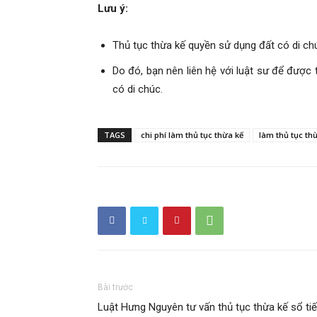
Lưu ý:
Thủ tục thừa kế quyền sử dụng đất có di chú
Do đó, bạn nên liên hệ với luật sư để được 
có di chúc.
TAGS
chi phí làm thủ tục thừa kế
làm thủ tục th
Bài trước
Luật Hưng Nguyên tư vấn thủ tục thừa kế sổ tiế