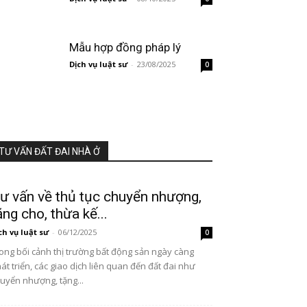
Mẫu hợp đồng pháp lý
Dịch vụ luật sư
-
23/08/2025
0
TƯ VẤN ĐẤT ĐAI NHÀ Ở
ư vấn về thủ tục chuyển nhượng,
ặng cho, thừa kế...
ch vụ luật sư
-
06/12/2025
0
ong bối cảnh thị trường bất động sản ngày càng
át triển, các giao dịch liên quan đến đất đai như
uyển nhượng, tặng...