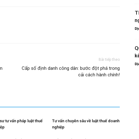
T
n
Dị
Q
k
Bài tiếp theo
Dị
ản
Cấp số định danh công dân: bước đột phá trong
cải cách hành chính!
 sư tư vấn pháp luật thuế
Tư vấn chuyên sâu về luật thuế doanh
iệp
nghiệp