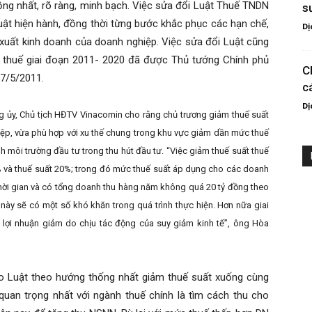
ồng nhất, rõ ràng, minh bạch. Việc sửa đổi Luật Thuế TNDN
s
uật hiện hành, đồng thời từng bước khắc phục các hạn chế,
Dị
 xuất kinh doanh của doanh nghiệp. Việc sửa đổi Luật cũng
g thuế giai đoạn 2011- 2020 đã được Thủ tướng Chính phủ
C
17/5/2011.
c
Dị
ng ủy, Chủ tịch HĐTV Vinacomin cho rằng chủ trương giảm thuế suất
p, vừa phù hợp với xu thế chung trong khu vực giảm dần mức thuế
h môi trường đầu tư trong thu hút đầu tư. “Việc giảm thuế suất thuế
 và thuế suất 20%; trong đó mức thuế suất áp dụng cho các doanh
hời gian và có tổng doanh thu hàng năm không quá 20 tỷ đồng theo
 này sẽ có một số khó khăn trong quá trình thực hiện. Hơn nữa giai
lợi nhuận giảm do chịu tác động của suy giảm kinh tế”, ông Hòa
o Luật theo hướng thống nhất giảm thuế suất xuống cùng
uan trọng nhất với ngành thuế chính là tìm cách thu cho