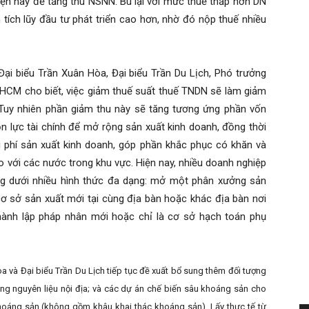
hiện nay để tăng thu NSNN. Bù lại với mức thuế thấp hơn DN
 tích lũy đầu tư phát triển cao hơn, nhờ đó nộp thuế nhiều
ại biểu Trần Xuân Hòa, Đại biểu Trần Du Lịch, Phó trưởng
HCM cho biết, việc giảm thuế suất thuế TNDN sẽ làm giảm
Tuy nhiên phần giảm thu này sẽ tăng tương ứng phần vốn
 lực tài chính để mở rộng sản xuất kinh doanh, đồng thời
 chi phí sản xuất kinh doanh, góp phần khắc phục có khăn và
o với các nước trong khu vực. Hiện nay, nhiều doanh nghiệp
g dưới nhiều hình thức đa dạng: mở một phân xưởng sản
cơ sở sản xuất mới tại cùng địa bàn hoặc khác địa bàn nơi
thành lập pháp nhân mới hoặc chỉ là cơ sở hạch toán phụ
a và Đại biểu Trần Du Lịch tiếp tục đề xuất bổ sung thêm đối tượng
ng nguyên liệu nội địa; và các dự án chế biến sâu khoáng sản cho
hoáng sản (không gồm khâu khai thác khoáng sản). Lấy thực tế từ