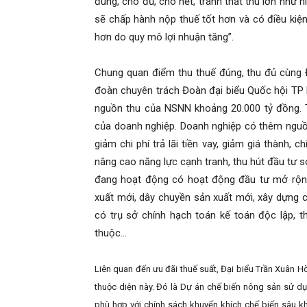
đúng, cho đủ, cho hết, tránh thất thu lớn như 
sẽ chấp hành nộp thuế tốt hơn và có điều kiện
hơn do quy mô lợi nhuận tăng”.
Chung quan điểm thu thuế đúng, thu đủ cùng Đ
đoàn chuyên trách Đoàn đại biểu Quốc hội TP 
nguồn thu của NSNN khoảng 20.000 tỷ đồng. 
của doanh nghiệp. Doanh nghiệp có thêm nguồn
giảm chi phí trả lãi tiền vay, giảm giá thành,
nâng cao năng lực cạnh tranh, thu hút đầu tư s
đang hoạt động có hoạt động đầu tư mở rộn
xuất mới, dây chuyền sản xuất mới, xây dựng 
có trụ sở chính hạch toán kế toán độc lập, 
thuộc…
Liên quan đến ưu đãi thuế suất, Đại biểu Trần Xuân Hò
thuộc diện này. Đó là Dự án chế biến nông sản sử dụ
phù hợp với chính sách khuyến khích chế biến sâu k