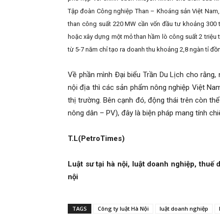
Tập đoàn Công nghiệp Than – Khoáng sản Việt Nam, Đ
than công suất 220 MW cần vốn đầu tư khoảng 300 t
hoặc xây dựng một mỏ than hầm lò công suất 2 triệu 
từ 5-7 năm chỉ tạo ra doanh thu khoảng 2,8 ngàn tỉ đ
Về phần mình Đại biểu Trần Du Lịch cho rằng,
nội địa thì các sản phẩm nông nghiệp Việt Nam 
thị trường. Bên cạnh đó, động thái trên còn th
nông dân – PV), đây là biện pháp mang tính chi
T.L(PetroTimes)
Luật sư tại hà nội, luật doanh nghiệp, thuế 
nội
TAGS
Công ty luật Hà Nội
luật doanh nghiệp