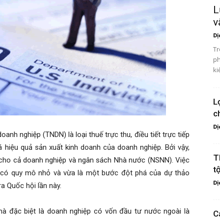
L
v
Dị
Tr
ph
ki
L
c
Dị
anh nghiệp (TNDN) là loại thuế trực thu, điều tiết trực tiếp
iá hiệu quả sản xuất kinh doanh của doanh nghiệp. Bởi vậy,
T
ch cho cả doanh nghiệp và ngân sách Nhà nước (NSNN). Việc
t
p có quy mô nhỏ và vừa là một bước đột phá của dự thảo
Dị
a Quốc hội lần này.
à đặc biệt là doanh nghiệp có vốn đầu tư nước ngoài là
C