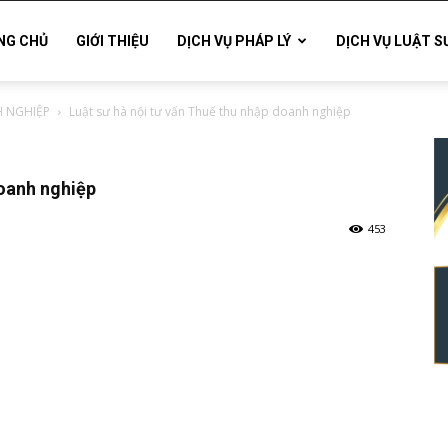
NG CHỦ
GIỚI THIỆU
DỊCH VỤ PHÁP LÝ
DỊCH VỤ LUẬT S
 NGHIỆP
Luật sư hà nội tư vấn Thuế thu nhập doanh nghiệp
doanh nghiệp
453