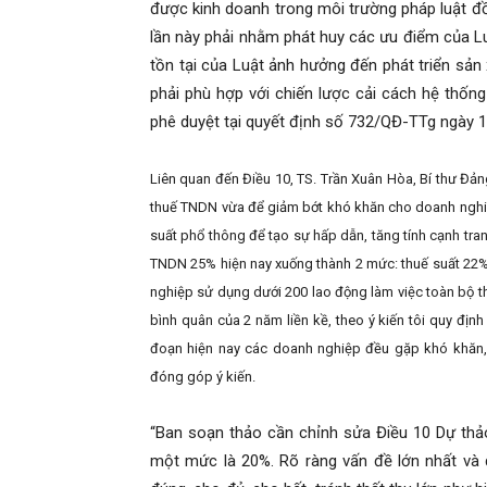
được kinh doanh trong môi trường pháp luật đ
lần này phải nhằm phát huy các ưu điểm của L
tồn tại của Luật ảnh hưởng đến phát triển sản
phải phù hợp với chiến lược cải cách hệ thốn
phê duyệt tại quyết định số 732/QĐ-TTg ngày 
Liên quan đến Điều 10, TS. Trần Xuân Hòa, Bí thư Đả
thuế TNDN vừa để giảm bớt khó khăn cho doanh nghiệ
suất phổ thông để tạo sự hấp dẫn, tăng tính cạnh tran
TNDN 25% hiện nay xuống thành 2 mức: thuế suất 22%
nghiệp sử dụng dưới 200 lao động làm việc toàn bộ t
bình quân của 2 năm liền kề, theo ý kiến tôi quy định
đoạn hiện nay các doanh nghiệp đều gặp khó khăn, 
đóng góp ý kiến.
“Ban soạn thảo cần chỉnh sửa Điều 10 Dự thả
một mức là 20%. Rõ ràng vấn đề lớn nhất và q