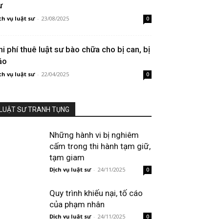
ư
ch vụ luật sư
-
23/08/2025
0
hi phí thuê luật sư bào chữa cho bị can, bị
áo
ch vụ luật sư
-
22/04/2025
0
LUẬT SƯ TRANH TỤNG
Những hành vi bị nghiêm
cấm trong thi hành tạm giữ,
tạm giam
Dịch vụ luật sư
-
24/11/2025
0
Quy trình khiếu nại, tố cáo
của phạm nhân
Dịch vụ luật sư
-
24/11/2025
0