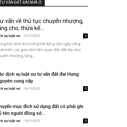
TƯ VẤN ĐẤT ĐAI NHÀ Ở
ư vấn về thủ tục chuyển nhượng,
ặng cho, thừa kế...
ch vụ luật sư
-
06/12/2025
0
ong bối cảnh thị trường bất động sản ngày càng
át triển, các giao dịch liên quan đến đất đai như
uyển nhượng, tặng...
ác dịch vụ luật sư tư vấn đất đai Hưng
guyên cung cấp
ch vụ luật sư
-
06/12/2025
0
huyển mục đích sử dụng đất có phải ghi
ủ tên người đồng sở...
ch vụ luật sư
-
15/11/2025
0