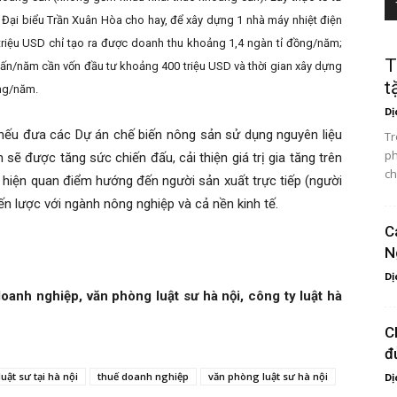
ại biểu Trần Xuân Hòa cho hay, để xây dựng 1 nhà máy nhiệt điện
riệu USD chỉ tạo ra được doanh thu khoảng 1,4 ngàn tỉ đồng/năm;
T
tấn/năm cần vốn đầu tư khoảng 400 triệu USD và thời gian xây dựng
t
ồng/năm.
Dị
 nếu đưa các Dự án chế biến nông sản sử dụng nguyên liệu
Tr
ph
sẽ được tăng sức chiến đấu, cải thiện giá trị gia tăng trên
ch
ể hiện quan điểm hướng đến người sản xuất trực tiếp (người
ến lược với ngành nông nghiệp và cả nền kinh tế.
C
N
Dị
doanh nghiệp, văn phòng luật sư hà nội, công ty luật hà
C
đ
luật sư tại hà nội
thuế doanh nghiệp
văn phòng luật sư hà nội
Dị