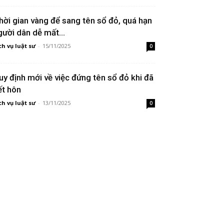
hời gian vàng để sang tên sổ đỏ, quá hạn
gười dân dễ mất...
ch vụ luật sư
-
15/11/2025
0
uy định mới về việc đứng tên sổ đỏ khi đã
ết hôn
ch vụ luật sư
-
13/11/2025
0