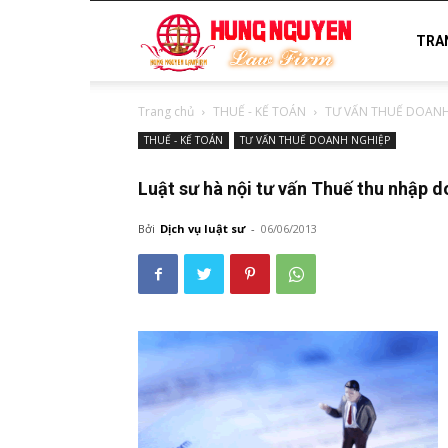
luật
TRA
Trang chủ
THUẾ - KẾ TOÁN
TƯ VẤN THUẾ DOANH
sư
THUẾ - KẾ TOÁN
TƯ VẤN THUẾ DOANH NGHIỆP
Luật sư hà nội tư vấn Thuế thu nhập 
uy
Bởi
Dịch vụ luật sư
-
06/06/2013
tín