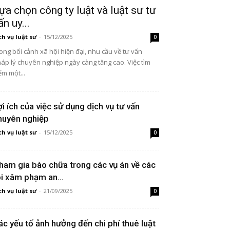
ựa chọn công ty luật và luật sư tư
ấn uy...
ch vụ luật sư
-
15/12/2025
0
ong bối cảnh xã hội hiện đại, nhu cầu về tư vấn
áp lý chuyên nghiệp ngày càng tăng cao. Việc tìm
ếm một...
ợi ích của việc sử dụng dịch vụ tư vấn
huyên nghiệp
ch vụ luật sư
-
15/12/2025
0
ham gia bào chữa trong các vụ án về các
ội xâm phạm an...
ch vụ luật sư
-
21/09/2025
0
ác yếu tố ảnh hưởng đến chi phí thuê luật