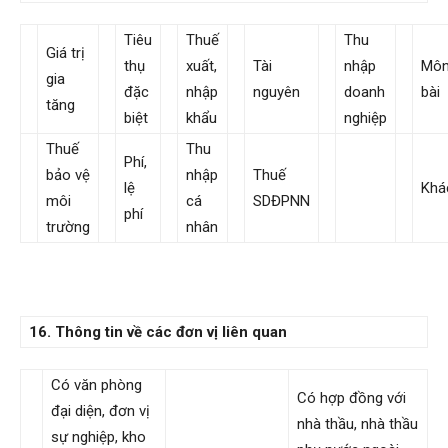
Tiêu
Thuế
Thu
Giá trị
thụ
xuất,
Tài
nhập
Mô
gia
đặc
nhập
nguyên
doanh
bài
tăng
biệt
khẩu
nghiệp
Thuế
Thu
Phí,
bảo vệ
nhập
Thuế
lệ
Khá
môi
cá
SDĐPNN
phí
trường
nhân
16. Thông tin về các đơn vị liên quan
Có văn phòng
Có hợp đồng với
đại diện, đơn vị
nhà thầu, nhà thầu
sự nghiệp, kho