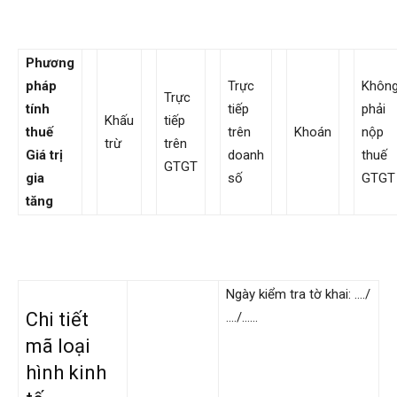
Phương
pháp
Trực
Khôn
Trực
tính
tiếp
phải
Khấu
tiếp
thuế
trên
Khoán
nộp
trừ
trên
Giá trị
doanh
thuế
GTGT
gia
số
GTGT
tăng
Ngày kiểm tra tờ khai: …./
Chi tiết
…./……
mã loại
hình kinh