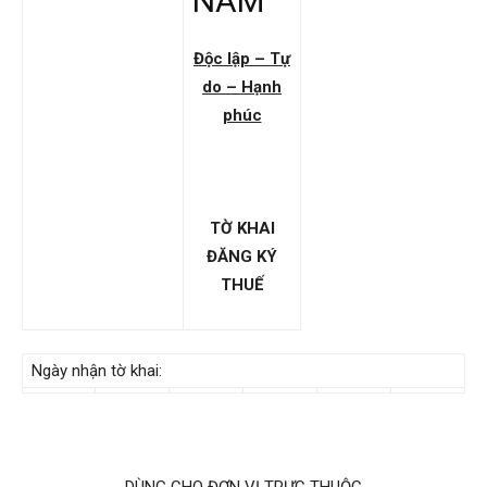
NAM
Độc lập – Tự
do – Hạnh
phúc
TỜ KHAI
ĐĂNG KÝ
THUẾ
Ngày nhận tờ khai:
DÙNG CHO ĐƠN VỊ TRỰC THUỘC