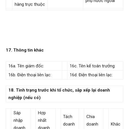
phụ nước ngoài
hàng trực thuộc
17. Thông tin khác
16a. Tên giám đốc:
16c. Tên kế toán trưởng:
16b. Điện thoại liên lạc:
16d. Điện thoại liên lạc:
18. Tình trạng trước khi tổ chức, sắp xếp lại doanh
nghiệp (nếu có)
Sáp
Hợp
Tách
Chia
nhập
nhất
doanh
doanh
Khác
doanh
doanh