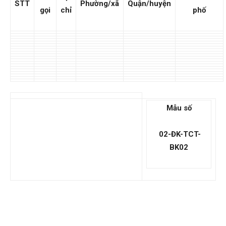
STT
Phường/xã
Quận/huyện
gọi
chỉ
phố
Mẫu số
02-ĐK-TCT-
BK
02