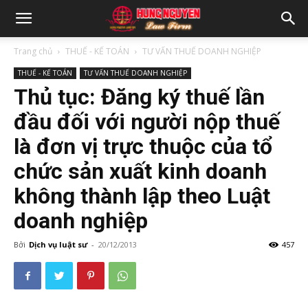
Trang chủ
THUẾ - KẾ TOÁN
TƯ VẤN THUẾ DOANH NGHIỆP
THUẾ - KẾ TOÁN
TƯ VẤN THUẾ DOANH NGHIỆP
Thủ tục: Đăng ký thuế lần
đầu đối với người nộp thuế
là đơn vị trực thuộc của tổ
chức sản xuất kinh doanh
không thành lập theo Luật
doanh nghiệp
Bởi
Dịch vụ luật sư
-
20/12/2013
457