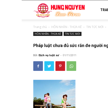
luật
TRA
Trang chủ
HÔN NHÂN - THỪA KẾ
TIN TỨC MỚI
sư
HÔN NHÂN - THỪA KẾ
TIN TỨC MỚI
Pháp luật chưa đủ sức răn đe người ng
uy
Bởi
Dịch vụ luật sư
-
01/11/2011
tín