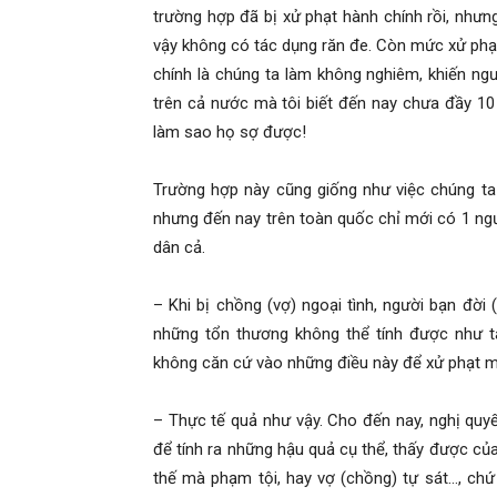
trường hợp đã bị xử phạt hành chính rồi, nhưng s
vậy không có tác dụng răn đe. Còn mức xử phạt
chính là chúng ta làm không nghiêm, khiến ngư
trên cả nước mà tôi biết đến nay chưa đầy 10
làm sao họ sợ được!
Trường hợp này cũng giống như việc chúng ta 
nhưng đến nay trên toàn quốc chỉ mới có 1 ngườ
dân cả.
– Khi bị chồng (vợ) ngoại tình, người bạn đời
những tổn thương không thể tính được như t
không căn cứ vào những điều này để xử phạt m
– Thực tế quả như vậy. Cho đến nay, nghị quy
để tính ra những hậu quả cụ thể, thấy được của 
thế mà phạm tội, hay vợ (chồng) tự sát…, ch