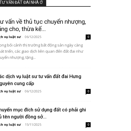
TƯ VẤN ĐẤT ĐAI NHÀ Ở
ư vấn về thủ tục chuyển nhượng,
ặng cho, thừa kế...
ch vụ luật sư
-
06/12/2025
0
ong bối cảnh thị trường bất động sản ngày càng
át triển, các giao dịch liên quan đến đất đai như
uyển nhượng, tặng...
ác dịch vụ luật sư tư vấn đất đai Hưng
guyên cung cấp
ch vụ luật sư
-
06/12/2025
0
huyển mục đích sử dụng đất có phải ghi
ủ tên người đồng sở...
ch vụ luật sư
-
15/11/2025
0