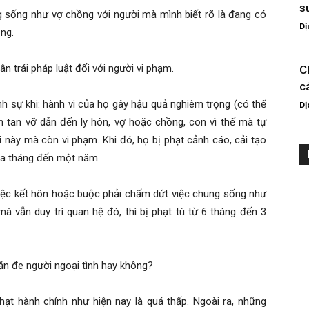
s
 sống như vợ chồng với người mà mình biết rõ là đang có
Dị
ng.
 trái pháp luật đối với người vi phạm.
C
c
ình sự khi: hành vi của họ gây hậu quả nghiêm trọng (có thể
Dị
 tan vỡ dẫn đến ly hôn, vợ hoặc chồng, con vì thế mà tự
i này mà còn vi phạm. Khi đó, họ bị phạt cảnh cáo, cải tạo
ba tháng đến một năm.
việc kết hôn hoặc buộc phải chấm dứt việc chung sống như
à vẫn duy trì quan hệ đó, thì bị phạt tù từ 6 tháng đến 3
ăn đe người ngoại tình hay không?
ạt hành chính như hiện nay là quá thấp. Ngoài ra, những