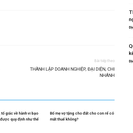
T
n
Dị
Q
k
Bài tiếp theo
Dị
p
THÀNH LẬP DOANH NGHIỆP, ĐẠI DIỆN, CHI
NHÁNH
 tố giác về hành vi bạo
Bố mẹ vợ tặng cho đất cho con rể có
h được quy định như thế
mất thuế không?