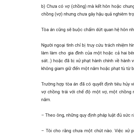
b) Chưa có vợ (chồng) mà kết hôn hoặc chung
chồng (vợ) nhưng chưa gây hậu quả nghiêm trọ
Tòa án cũng sẽ buộc chấm dứt quan hệ hôn nhân
Người ngoại tình chỉ bị truy cứu trách nhiệm h
làm làm cho gia đình của một hoặc cả hai bên
sát…) hoặc đã bị xử phạt hành chính về hành v
không giam giữ đến một năm hoặc phạt tù từ 
Trường hợp tòa án đã có quyết định tiêu hủy 
vợ chồng trái với chế độ một vợ, một chồng m
năm.
– Theo ông, những quy định pháp luật đủ sức r
– Tôi cho rằng chưa một chút nào. Việc xử ph