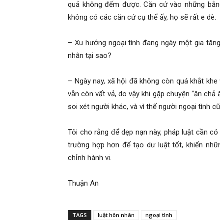
quả không đếm được. Căn cứ vào những bằng 
không có các căn cứ cụ thể ấy, họ sẽ rất e dè.
– Xu hướng ngoại tình đang ngày một gia tăng
nhân tại sao?
– Ngày nay, xã hội đã không còn quá khắt khe
vẫn còn vất vả, do vậy khi gặp chuyện “ăn ch
soi xét người khác, và vì thế người ngoại tình c
Tôi cho rằng để dẹp nạn này, pháp luật cần có
trường hợp hơn để tạo dư luật tốt, khiến nhữ
chỉnh hành vi.
Thuận An
TAGS
luật hôn nhân
ngoại tình