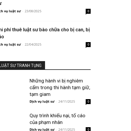
ư
ch vụ luật sư
-
23/08/2025
0
hi phí thuê luật sư bào chữa cho bị can, bị
áo
ch vụ luật sư
-
22/04/2025
0
LUẬT SƯ TRANH TỤNG
Những hành vi bị nghiêm
cấm trong thi hành tạm giữ,
tạm giam
Dịch vụ luật sư
-
24/11/2025
0
Quy trình khiếu nại, tố cáo
của phạm nhân
Dịch vụ luật sư
-
24/11/2025
0