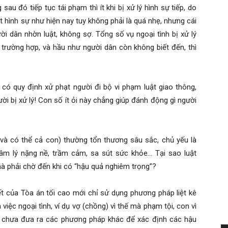
au đó tiếp tục tái phạm thì ít khi bị xử lý hình sự tiếp, do
 hình sự như hiện nay tuy không phải là quá nhẹ, nhưng cái
ời dân nhờn luật, không sợ. Tổng số vụ ngoại tình bị xử lý
 trường hợp, và hầu như người dân còn không biết đến, thì
có quy định xử phạt người đi bộ vi phạm luật giao thông,
i bị xử lý! Con số ít ỏi này chẳng giúp đánh động gì người
 (và có thể cả con) thường tổn thương sâu sắc, chủ yếu là
âm lý nặng nề, trầm cảm, sa sút sức khỏe… Tại sao luật
à phải chờ đến khi có “hậu quả nghiêm trọng”?
ết của Tòa án tối cao mới chỉ sử dụng phương pháp liệt kê
việc ngoại tình, ví dụ vợ (chồng) vì thế mà phạm tội, con vì
ứ chưa đưa ra các phương pháp khác để xác định các hậu