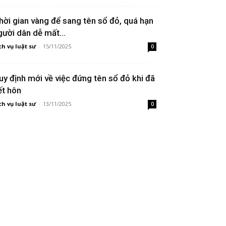
hời gian vàng để sang tên sổ đỏ, quá hạn
gười dân dễ mất...
ch vụ luật sư
-
15/11/2025
0
uy định mới về việc đứng tên sổ đỏ khi đã
ết hôn
ch vụ luật sư
-
13/11/2025
0