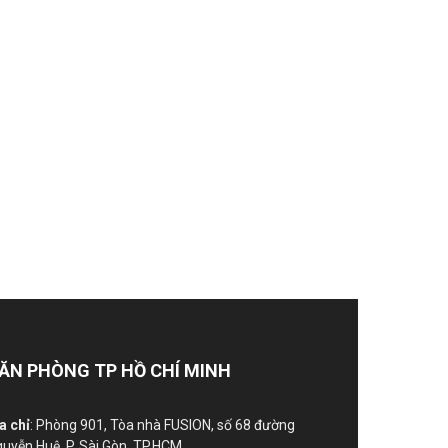
ĂN PHÒNG TP HỒ CHÍ MINH
a chỉ
: Phòng 901, Tòa nhà FUSION, số 68 đường
uyễn Huệ, P. Sài Gòn, TP.HCM