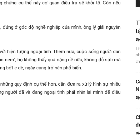
chứng cụ thể này cơ quan điều tra sẽ khởi tố. Còn nếu
T
, đứng ở góc độ nghề nghiệp của mình, ông lý giải nguyên
t
Dị
Tr
 với hiện tượng ngoại tình. Thêm nữa, cuộc sống người dân
ph
ả ăn nem”, họ không thấy quá nặng nề nữa, không đủ sức mà
ch
ũng bớt e dè, ngày càng trở nên phổ biến.
C
 những quy định cụ thể hơn, cần đưa ra xử lý hình sự nhiều
N
ng người đã và đang ngoại tình phải nhìn lại mình để điều
Dị
C
đ
Dị