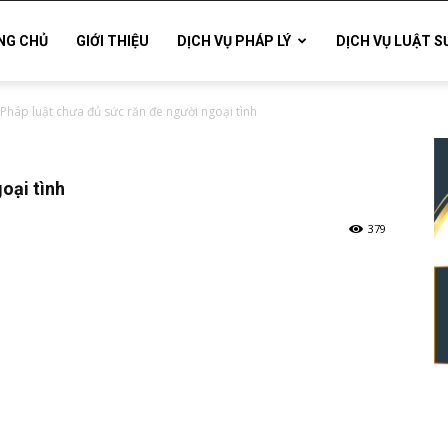
NG CHỦ
GIỚI THIỆU
DỊCH VỤ PHÁP LÝ
DỊCH VỤ LUẬT S
Pháp luật chưa đủ sức răn đe người ngoại tình
oại tình
379