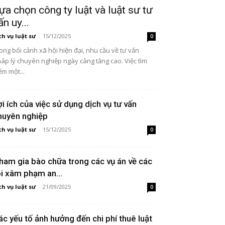
ựa chọn công ty luật và luật sư tư
ấn uy...
ch vụ luật sư
-
15/12/2025
0
ong bối cảnh xã hội hiện đại, nhu cầu về tư vấn
áp lý chuyên nghiệp ngày càng tăng cao. Việc tìm
ếm một...
ợi ích của việc sử dụng dịch vụ tư vấn
huyên nghiệp
ch vụ luật sư
-
15/12/2025
0
ham gia bào chữa trong các vụ án về các
ội xâm phạm an...
ch vụ luật sư
-
21/09/2025
0
ác yếu tố ảnh hưởng đến chi phí thuê luật