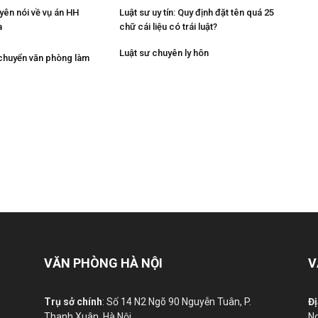
yên nói về vụ án HH
Luật sư uy tín: Quy định đặt tên quá 25
a
chữ cái liệu có trái luật?
Luật sư chuyên ly hôn
chuyển văn phòng làm
VĂN PHÒNG HÀ NỘI
V
Trụ sở chính
: Số 14 N2 Ngõ 90 Nguyễn Tuân, P.
Đị
Thanh Xuân, Hà Nội.
Ng