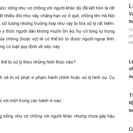
L
uộc sống như vợ chồng với người khác dù đã kết hôn là rất
v
ất nhiều đôi như vậy, chẳng hạn vợ ở quê, chồng lên Hà Nội
Dị
, số lượng những trường hợp như vậy bị tòa xử lý rất hiếm.
Tr
do ý thức người dân không muốn ồn ào, họ có lòng tự trọng
ph
của chồng (hoặc vợ) là có thể bỏ tù được người ngoại tình.
ki
g có luật quy định về việc này.
L
 thể bị xử lý theo những hình thức nào?
c
Dị
 sẽ bị xử phạt vi phạm hành chính hoặc xử lý hình sự. Cụ
T
 với một trong các hành vi sau:
t
Dị
g sống như vợ chồng với người khác nhưng chưa gây hậu
C