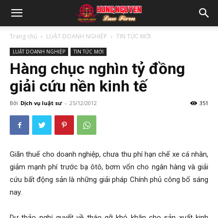
Trang chủ
LUẬT DOANH NGHIỆP
TIN TỨC MỚI
LUẬT DOANH NGHIỆP
TIN TỨC MỚI
Hàng chục nghìn tỷ đồng
giải cứu nền kinh tế
Bởi
Dịch vụ luật sư
-
25/12/2012
351
Giãn thuế cho doanh nghiệp, chưa thu phí hạn chế xe cá nhân,
giảm mạnh phí trước bạ ôtô, bơm vốn cho ngân hàng và giải
cứu bất động sản là những giải pháp Chính phủ công bố sáng
nay.
Dự thảo nghị quyết về tháo gỡ khó khăn cho sản xuất kinh