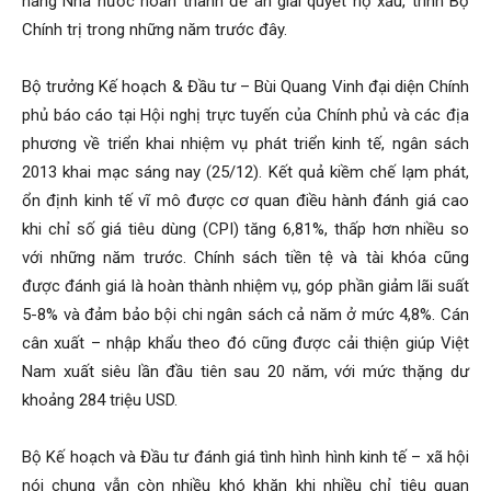
hàng Nhà nước hoàn thành đề án giải quyết nợ xấu, trình Bộ
Chính trị trong những năm trước đây.
Bộ trưởng Kế hoạch & Đầu tư – Bùi Quang Vinh đại diện Chính
phủ báo cáo tại Hội nghị trực tuyến của Chính phủ và các địa
phương về triển khai nhiệm vụ phát triển kinh tế, ngân sách
2013 khai mạc sáng nay (25/12). Kết quả kiềm chế lạm phát,
ổn định kinh tế vĩ mô được cơ quan điều hành đánh giá cao
khi chỉ số giá tiêu dùng (CPI) tăng 6,81%, thấp hơn nhiều so
với những năm trước. Chính sách tiền tệ và tài khóa cũng
được đánh giá là hoàn thành nhiệm vụ, góp phần giảm lãi suất
5-8% và đảm bảo bội chi ngân sách cả năm ở mức 4,8%. Cán
cân xuất – nhập khẩu theo đó cũng được cải thiện giúp Việt
Nam xuất siêu lần đầu tiên sau 20 năm, với mức thặng dư
khoảng 284 triệu USD.
Bộ Kế hoạch và Đầu tư đánh giá tình hình hình kinh tế – xã hội
nói chung vẫn còn nhiều khó khăn khi nhiều chỉ tiêu quan