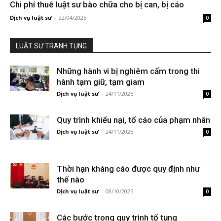
Chi phí thuê luật sư bào chữa cho bị can, bị cáo
Dịch vụ luật sư
-
22/04/2025
0
LUẬT SƯ TRANH TỤNG
Những hành vi bị nghiêm cấm trong thi
hành tạm giữ, tạm giam
Dịch vụ luật sư
-
24/11/2025
0
Quy trình khiếu nại, tố cáo của phạm nhân
Dịch vụ luật sư
-
24/11/2025
0
Thời hạn kháng cáo được quy định như
thế nào
Dịch vụ luật sư
-
08/10/2025
0
Các bước trong quy trình tố tụng