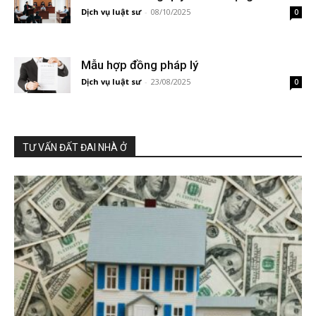
Dịch vụ luật sư
-
08/10/2025
0
Mẫu hợp đồng pháp lý
Dịch vụ luật sư
-
23/08/2025
0
TƯ VẤN ĐẤT ĐAI NHÀ Ở