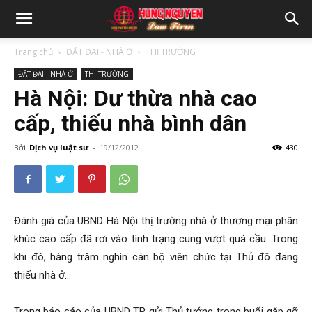
Trang chủ
ĐẤT ĐAI - NHÀ Ở
THỊ TRƯỜNG
ĐẤT ĐAI - NHÀ Ở
THỊ TRƯỜNG
Hà Nội: Dư thừa nhà cao
cấp, thiếu nhà bình dân
Bởi
Dịch vụ luật sư
-
19/12/2012
430
Đánh giá của UBND Hà Nội thị trường nhà ở thương mại phân
khúc cao cấp đã rơi vào tình trạng cung vượt quá cầu. Trong
khi đó, hàng trăm nghìn cán bộ viên chức tại Thủ đô đang
thiếu nhà ở…
Trong báo cáo của UBND TP gửi Thủ tướng trong buổi gặp gỡ