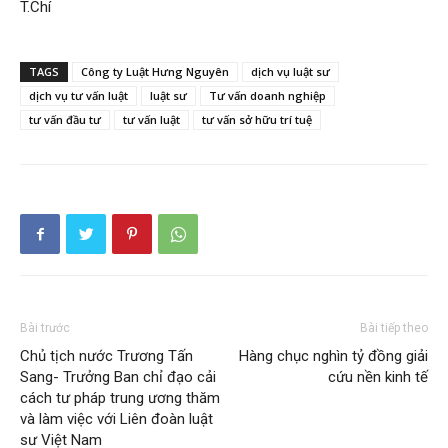
T.Chí
TAGS
Công ty Luật Hưng Nguyên
dịch vụ luật sư
dịch vụ tư vấn luật
luật sư
Tư vấn doanh nghiệp
tư vấn đầu tư
tư vấn luật
tư vấn sở hữu trí tuệ
Bài trước
Bài tiếp theo
Chủ tịch nước Trương Tấn
Hàng chục nghìn tỷ đồng giải
Sang- Trưởng Ban chỉ đạo cải
cứu nền kinh tế
cách tư pháp trung ương thăm
và làm việc với Liên đoàn luật
sư Việt Nam