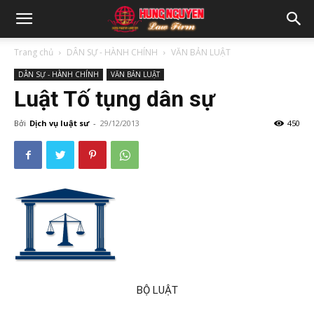
Trang chủ
DÂN SỰ - HÀNH CHÍNH
VĂN BẢN LUẬT
DÂN SỰ - HÀNH CHÍNH
VĂN BẢN LUẬT
Luật Tố tụng dân sự
Bởi
Dịch vụ luật sư
-
29/12/2013
450
BỘ LUẬT