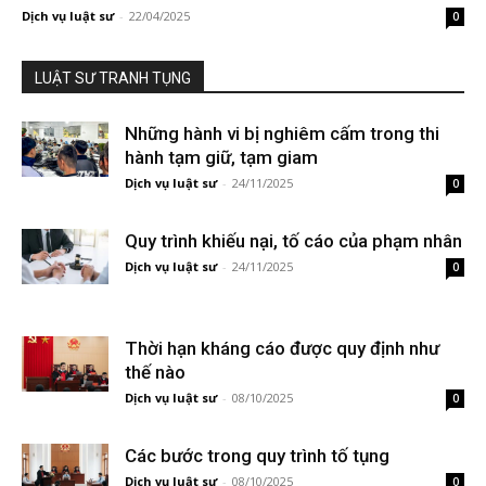
Dịch vụ luật sư
-
22/04/2025
0
LUẬT SƯ TRANH TỤNG
Những hành vi bị nghiêm cấm trong thi
hành tạm giữ, tạm giam
Dịch vụ luật sư
-
24/11/2025
0
Quy trình khiếu nại, tố cáo của phạm nhân
Dịch vụ luật sư
-
24/11/2025
0
Thời hạn kháng cáo được quy định như
thế nào
Dịch vụ luật sư
-
08/10/2025
0
Các bước trong quy trình tố tụng
Dịch vụ luật sư
-
08/10/2025
0