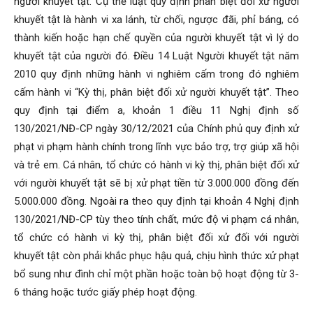
người khuyết tật. Cụ thể luật quy định phân biệt đối xử người
khuyết tật là hành vi xa lánh, từ chối, ngược đãi, phỉ báng, có
thành kiến hoặc hạn chế quyền của người khuyết tật vì lý do
khuyết tật của người đó. Điều 14 Luật Người khuyết tật năm
2010 quy định những hành vi nghiêm cấm trong đó nghiêm
cấm hành vi “Kỳ thị, phân biệt đối xử người khuyết tật”. Theo
quy định tại điểm a, khoản 1 điều 11 Nghị định số
130/2021/NĐ-CP ngày 30/12/2021 của Chính phủ quy định xử
phạt vi phạm hành chính trong lĩnh vực bảo trợ, trợ giúp xã hội
và trẻ em. Cá nhân, tổ chức có hành vi kỳ thị, phân biệt đối xử
với người khuyết tật sẽ bị xử phạt tiền từ 3.000.000 đồng đến
5.000.000 đồng. Ngoài ra theo quy định tại khoản 4 Nghị định
130/2021/NĐ-CP tùy theo tính chất, mức độ vi phạm cá nhân,
tổ chức có hành vi kỳ thị, phân biệt đối xử đối với người
khuyết tật còn phải khắc phục hậu quả, chịu hình thức xử phạt
bổ sung như đình chỉ một phần hoặc toàn bộ hoạt động từ 3-
6 tháng hoặc tước giấy phép hoạt động.