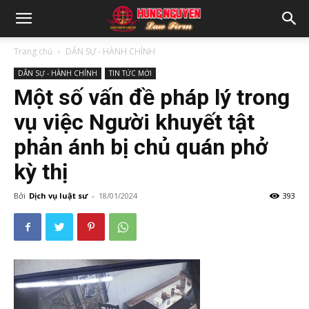
Trang chủ
DÂN SỰ - HÀNH CHÍNH
DÂN SỰ - HÀNH CHÍNH
TIN TỨC MỚI
Một số vấn đề pháp lý trong
vụ việc Người khuyết tật
phản ánh bị chủ quán phở
kỳ thị
Bởi
Dịch vụ luật sư
-
18/01/2024
393