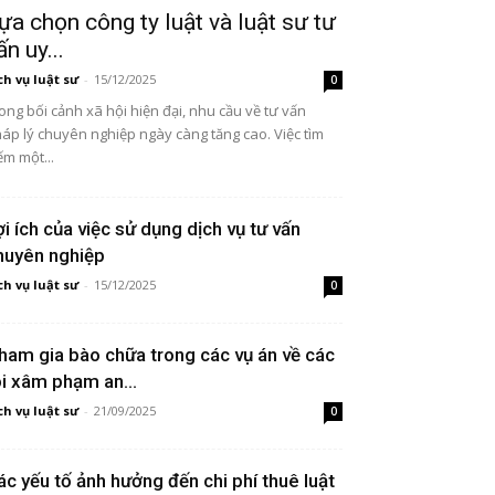
ựa chọn công ty luật và luật sư tư
ấn uy...
ch vụ luật sư
-
15/12/2025
0
ong bối cảnh xã hội hiện đại, nhu cầu về tư vấn
áp lý chuyên nghiệp ngày càng tăng cao. Việc tìm
ếm một...
ợi ích của việc sử dụng dịch vụ tư vấn
huyên nghiệp
ch vụ luật sư
-
15/12/2025
0
ham gia bào chữa trong các vụ án về các
ội xâm phạm an...
ch vụ luật sư
-
21/09/2025
0
ác yếu tố ảnh hưởng đến chi phí thuê luật