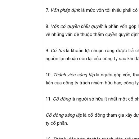
7.
Vốn pháp định
là mức vốn tối thiểu phải có
8.
Vốn có quyền biểu quyết
là phần vốn góp 
về những vấn đề thuộc thẩm quyền quyết định
9.
Cổ tức
là khoản lợi nhuận ròng được trả c
nguồn lợi nhuận còn lại của công ty sau khi đã
10.
Thành viên sáng lập
là người góp vốn, th
tiên của công ty trách nhiệm hữu hạn, công t
11.
Cổ đông
là người sở hữu ít nhất một cổ p
Cổ đông sáng lập
là cổ đông tham gia xây dựn
ty cổ phần.