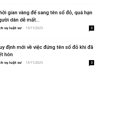
hời gian vàng để sang tên sổ đỏ, quá hạn
gười dân dễ mất...
ch vụ luật sư
-
15/11/2025
0
uy định mới về việc đứng tên sổ đỏ khi đã
ết hôn
ch vụ luật sư
-
13/11/2025
0