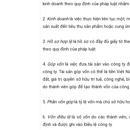
kinh doanh theo quy định của pháp luật nhằm
2.
Kinh doanh
là việc thực hiện liên tục một, 
sản xuất đến tiêu thụ sản phẩm hoặc cung ứng
3.
Hồ sơ hợp lệ
là hồ sơ có đầy đủ giấy tờ th
theo quy định của pháp luật.
4.
Góp vốn
là việc đưa tài sản vào công ty 
công ty. Tài sản góp vốn có thể là tiền Việt N
đất, giá trị quyền sở hữu trí tuệ, công nghệ, b
do thành viên góp để tạo thành vốn của công 
5.
Phần vốn góp
là tỷ lệ vốn mà chủ sở hữu h
6.
Vốn điều lệ
là số vốn do các thành viên,
định và được ghi vào Điều lệ công ty.