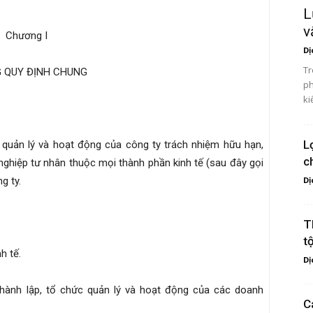
L
v
Chương
I
Dị
Tr
 QUY ĐỊNH CHUNG
ph
ki
L
c quản lý và hoạt động của công ty trách nhiệm hữu hạn,
c
nghiệp tư nhân thuộc mọi thành phần kinh tế (sau đây gọi
g ty.
Dị
T
t
h tế.
Dị
thành lập, tổ chức quản lý và hoạt động của các doanh
C