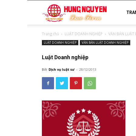
luật
TRA
Trang chủ
LUẬT DOANH NGHIỆP
VĂN BẢN LUẬT
sư
LUẬT DOANH NGHIỆP
VĂN BẢN LUẬT DOANH NGHIỆP
Luật Doanh nghiệp
uy
Bởi
Dịch vụ luật sư
-
28/12/2013
tín