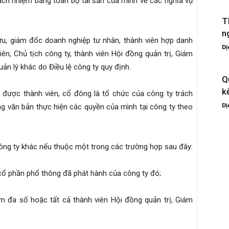
rách nhiệm bằng toàn bộ tài sản của mình về các nghĩa vụ
T
n
u, giám đốc doanh nghiệp tư nhân, thành viên hợp danh
Dị
ên, Chủ tịch công ty, thành viên Hội đồng quản trị, Giám
n lý khác do Điều lệ công ty quy định.
Q
k
 được thành viên, cổ đông là tổ chức của công ty trách
Dị
g văn bản thực hiện các quyền của mình tại công ty theo
công ty khác nếu thuộc một trong các trường hợp sau đây:
 cổ phần phổ thông đã phát hành của công ty đó;
ệm đa số hoặc tất cả thành viên Hội đồng quản trị, Giám