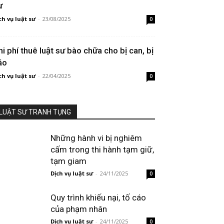
ư
ch vụ luật sư
-
23/08/2025
0
hi phí thuê luật sư bào chữa cho bị can, bị
áo
ch vụ luật sư
-
22/04/2025
0
LUẬT SƯ TRANH TỤNG
Những hành vi bị nghiêm
cấm trong thi hành tạm giữ,
tạm giam
Dịch vụ luật sư
-
24/11/2025
0
Quy trình khiếu nại, tố cáo
của phạm nhân
Dịch vụ luật sư
-
24/11/2025
0