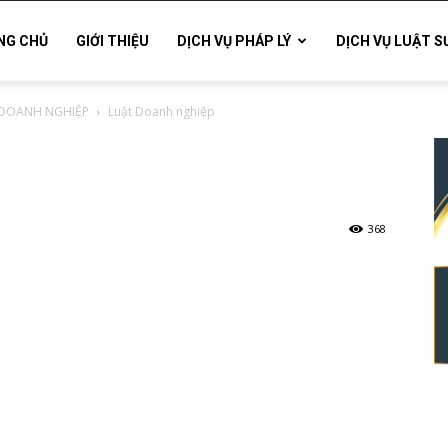
NG CHỦ
GIỚI THIỆU
DỊCH VỤ PHÁP LÝ
DỊCH VỤ LUẬT S
 DOANH NGHIỆP
Luật Doanh nghiệp
368