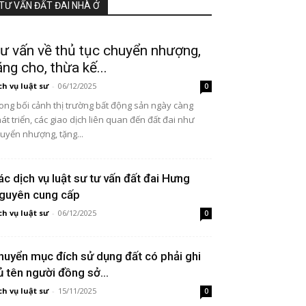
TƯ VẤN ĐẤT ĐAI NHÀ Ở
ư vấn về thủ tục chuyển nhượng,
ặng cho, thừa kế...
ch vụ luật sư
-
06/12/2025
0
ong bối cảnh thị trường bất động sản ngày càng
át triển, các giao dịch liên quan đến đất đai như
uyển nhượng, tặng...
ác dịch vụ luật sư tư vấn đất đai Hưng
guyên cung cấp
ch vụ luật sư
-
06/12/2025
0
huyển mục đích sử dụng đất có phải ghi
ủ tên người đồng sở...
ch vụ luật sư
-
15/11/2025
0