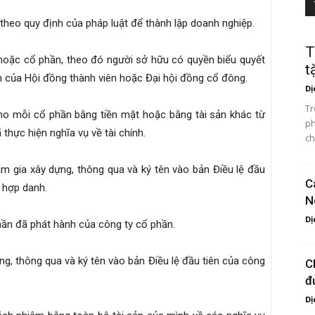
 theo quy định của pháp luật để thành lập doanh nghiệp.
T
hoặc cổ phần, theo đó người sở hữu có quyền biểu quyết
t
 của Hội đồng thành viên hoặc Đại hội đồng cổ đông.
Dị
Tr
ho mỗi cổ phần bằng tiền mặt hoặc bằng tài sản khác từ
ph
 thực hiện nghĩa vụ về tài chính.
ch
am gia xây dựng, thông qua và ký tên vào bản Điều lệ đầu
C
y hợp danh.
N
Dị
hần đã phát hành của công ty cổ phần.
g, thông qua và ký tên vào bản Điều lệ đầu tiên của công
C
đ
Dị