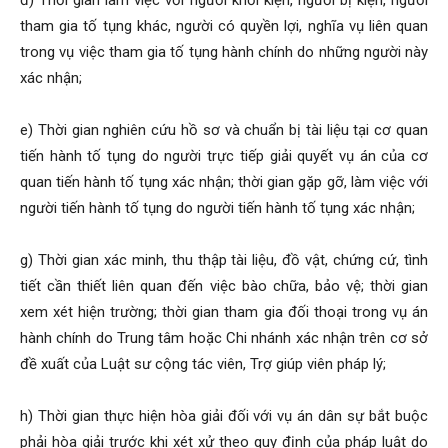
đ) Thời gian làm việc với người khởi kiện, người bị kiện, người
tham gia tố tụng khác, người có quyền lợi, nghĩa vụ liên quan
trong vụ việc tham gia tố tụng hành chính do những người này
xác nhận;
e) Thời gian nghiên cứu hồ sơ và chuẩn bị tài liệu tại cơ quan
tiến hành tố tụng do người trực tiếp giải quyết vụ án của cơ
quan tiến hành tố tụng xác nhận; thời gian gặp gỡ, làm việc với
người tiến hành tố tụng do người tiến hành tố tụng xác nhận;
g) Thời gian xác minh, thu thập tài liệu, đồ vật, chứng cứ, tình
tiết cần thiết liên quan đến việc bào chữa, bảo vệ; thời gian
xem xét hiện trường; thời gian tham gia đối thoại trong vụ án
hành chính do Trung tâm hoặc Chi nhánh xác nhận trên cơ sở
đề xuất của Luật sư cộng tác viên, Trợ giúp viên pháp lý;
h) Thời gian thực hiện hòa giải đối với vụ án dân sự bắt buộc
phải hòa giải trước khi xét xử theo quy định của pháp luật do