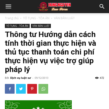
Trang chủ
TỐ TỤNG - TÒA ÁN
VĂN BẢN LUẬT
TỐ TỤNG - TÒA ÁN
VĂN BẢN LUẬT
Thông tư Hướng dẫn cách
tính thời gian thực hiện và
thủ tục thanh toán chi phí
thực hiện vụ việc trợ giúp
pháp lý
Bởi
Dịch vụ luật sư
-
09/12/2013
472