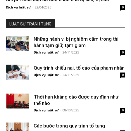
Dịch vụ luật sư
-
22/04/2025
0
LUẬT SƯ TRANH TỤNG
Những hành vi bị nghiêm cấm trong thi
hành tạm giữ, tạm giam
Dịch vụ luật sư
-
24/11/2025
0
Quy trình khiếu nại, tố cáo của phạm nhân
Dịch vụ luật sư
-
24/11/2025
0
Thời hạn kháng cáo được quy định như
thế nào
Dịch vụ luật sư
-
08/10/2025
0
Các bước trong quy trình tố tụng