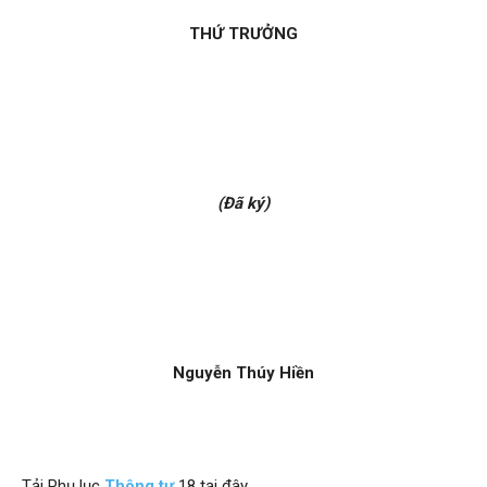
THỨ TRƯỞNG
(Đã ký)
Nguyễn Thúy Hiền
Tải Phụ lục
Thông tư
18 tại đây