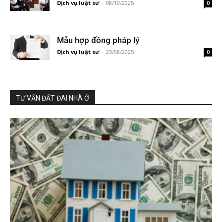
Dịch vụ luật sư
-
08/10/2025
0
Mẫu hợp đồng pháp lý
Dịch vụ luật sư
-
23/08/2025
0
TƯ VẤN ĐẤT ĐAI NHÀ Ở