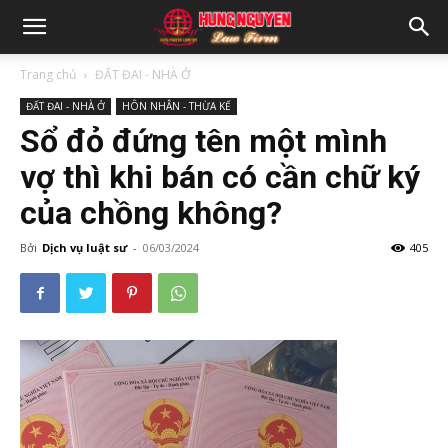
Trang chủ
ĐẤT ĐAI - NHÀ Ở
ĐẤT ĐAI - NHÀ Ở
HÔN NHÂN - THỪA KẾ
Sổ đỏ đứng tên một mình
vợ thì khi bán có cần chữ ký
của chồng không?
Bởi
Dịch vụ luật sư
-
06/03/2024
405